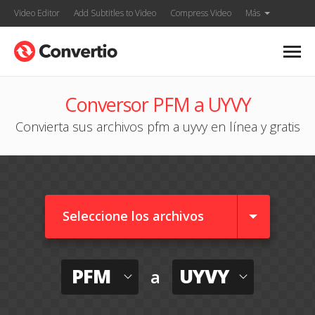
Video Editor
Add Subtitles to Video
Compress Video
Más
Conversor PFM a UYVY
Convierta sus archivos pfm a uyvy en línea y gratis
Seleccione los archivos
PFM
UYVY
a