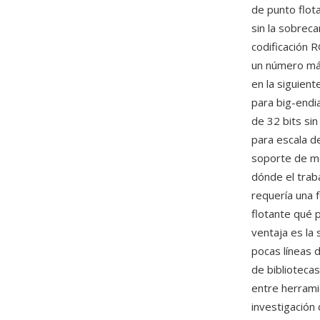
de punto flot
sin la sobrec
codificación 
un número mági
en la siguient
para big-endia
de 32 bits si
para escala de
soporte de me
dónde el trab
requería una f
flotante qué 
ventaja es la
pocas líneas 
de biblioteca
entre herrami
investigación