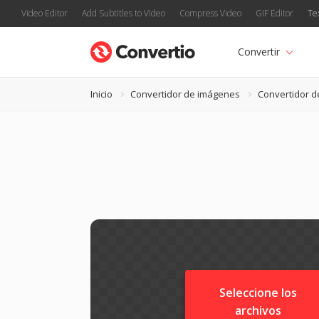
Video Editor
Add Subtitles to Video
Compress Video
GIF Editor
Te
Convertir
Inicio
Convertidor de imágenes
Convertidor d
Seleccione los
archivos