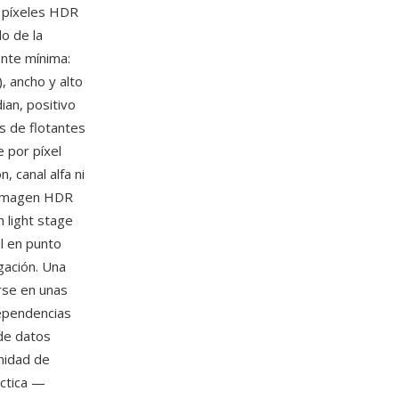
e píxeles HDR
o de la
ente mínima:
, ancho y alto
ian, positivo
os de flotantes
e por píxel
, canal alfa ni
n imagen HDR
 light stage
al en punto
gación. Una
rse en unas
dependencias
 de datos
nidad de
áctica —