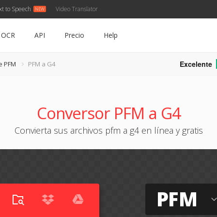
xt to Speech
Video Translator
OCR
API
Precio
Help
Excelente
e PFM
PFM a G4
Conversor PFM a G4
Convierta sus archivos pfm a g4 en línea y gratis
PFM