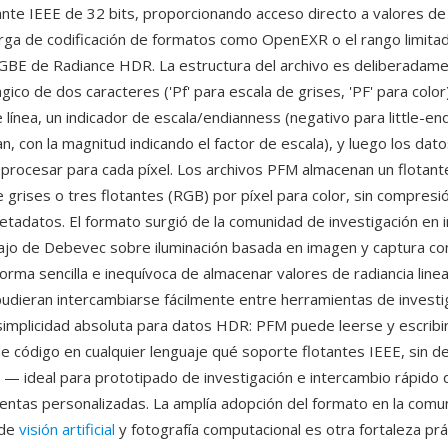
ante IEEE de 32 bits, proporcionando acceso directo a valores d
arga de codificación de formatos como OpenEXR o el rango limitad
RGBE de Radiance HDR. La estructura del archivo es deliberadam
co de dos caracteres ('Pf' para escala de grises, 'PF' para color)
e línea, un indicador de escala/endianness (negativo para little-end
n, con la magnitud indicando el factor de escala), y luego los dat
n procesar para cada píxel. Los archivos PFM almacenan un flotant
 grises o tres flotantes (RGB) por píxel para color, sin compresión
tadatos. El formato surgió de la comunidad de investigación e
ajo de Debevec sobre iluminación basada en imagen y captura con
orma sencilla e inequívoca de almacenar valores de radiancia line
pudieran intercambiarse fácilmente entre herramientas de investi
 simplicidad absoluta para datos HDR: PFM puede leerse y escribi
de código en cualquier lenguaje qué soporte flotantes IEEE, sin 
s — ideal para prototipado de investigación e intercambio rápido
entas personalizadas. La amplía adopción del formato en la comu
 de
visión artificial
y fotografía computacional es otra fortaleza pr