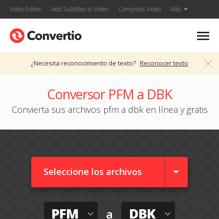
Video Editor
Add Subtitles to Video
Compress Video
Más
¿Necesita reconocimiento de texto?
Reconocer texto
Conversor PFM a DBK
Convierta sus archivos pfm a dbk en línea y gratis
Seleccione los archivos
PFM
DBK
a