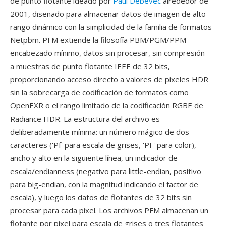
de punto flotante ideado por
Paul Debevec
alrededor de
2001, diseñado para almacenar datos de imagen de alto
rango dinámico con la simplicidad de la familia de formatos
Netpbm. PFM extiende la filosofía PBM/PGM/PPM —
encabezado mínimo, datos sin procesar, sin compresión —
a muestras de punto flotante IEEE de 32 bits,
proporcionando acceso directo a valores de píxeles HDR
sin la sobrecarga de codificación de formatos como
OpenEXR o el rango limitado de la codificación RGBE de
Radiance HDR. La estructura del archivo es
deliberadamente mínima: un número mágico de dos
caracteres ('Pf' para escala de grises, 'PF' para color),
ancho y alto en la siguiente línea, un indicador de
escala/endianness (negativo para little-endian, positivo
para big-endian, con la magnitud indicando el factor de
escala), y luego los datos de flotantes de 32 bits sin
procesar para cada píxel. Los archivos PFM almacenan un
flotante por píxel para escala de grises o tres flotantes