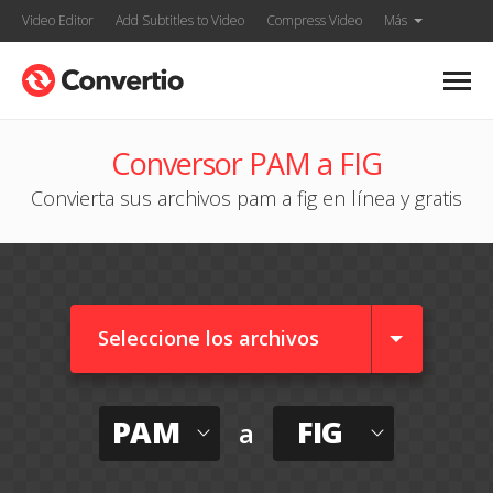
Video Editor
Add Subtitles to Video
Compress Video
Más
Conversor PAM a FIG
Convierta sus archivos pam a fig en línea y gratis
Seleccione los archivos
PAM
FIG
a