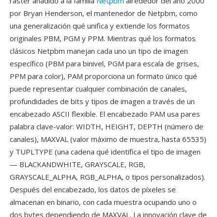
ráster añadido a la familia
Netpbm
alrededor del año 2000
por Bryan Henderson, el mantenedor de Netpbm, como
una generalización qué unifica y extiende los formatos
originales PBM, PGM y PPM. Mientras qué los formatos
clásicos Netpbm manejan cada uno un tipo de imagen
específico (PBM para binivel, PGM para escala de grises,
PPM para color), PAM proporciona un formato único qué
puede representar cualquier combinación de canales,
profundidades de bits y tipos de imagen a través de un
encabezado ASCII flexible. El encabezado PAM usa pares
palabra clave-valor: WIDTH, HEIGHT, DEPTH (número de
canales), MAXVAL (valor máximo de muestra, hasta 65535)
y TUPLTYPE (una cadena qué identifica el tipo de imagen
— BLACKANDWHITE, GRAYSCALE, RGB,
GRAYSCALE_ALPHA, RGB_ALPHA, o tipos personalizados).
Después del encabezado, los datos de píxeles se
almacenan en binario, con cada muestra ocupando uno o
dos bytes dependiendo de MAXVAL. La innovación clave de