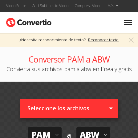
Video Editor
Add Subtitles to Video
Compress Video
Más
¿Necesita reconocimiento de texto?
Reconocer texto
Conversor PAM a ABW
Convierta sus archivos pam a abw en línea y gratis
Seleccione los archivos
PAM
ABW
a