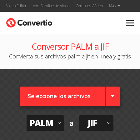
Video Editor
Add Subtitles to Video
Compress Video
Más
Conversor PALM a JIF
Convierta sus archivos palm a jif en línea y gratis
Seleccione los archivos
PALM
JIF
a