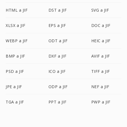
HTML a JIF
DST a JIF
SVG a JIF
XLSX a JIF
EPS a JIF
DOC a JIF
WEBP a JIF
ODT a JIF
HEIC a JIF
BMP a JIF
DXF a JIF
AVIF a JIF
PSD a JIF
ICO a JIF
TIFF a JIF
JPE a JIF
ODP a JIF
NEF a JIF
TGA a JIF
PPT a JIF
PWP a JIF