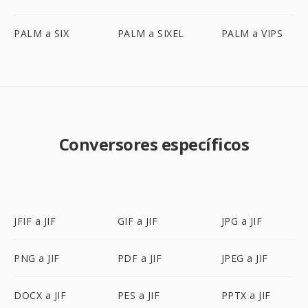
PALM a SIX
PALM a SIXEL
PALM a VIPS
Conversores específicos
JFIF a JIF
GIF a JIF
JPG a JIF
PNG a JIF
PDF a JIF
JPEG a JIF
DOCX a JIF
PES a JIF
PPTX a JIF