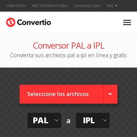
Video Editor
Add Subtitles to Video
Compress Video
Más
Conversor PAL a IPL
Convierta sus archivos pal a ipl en línea y gratis
Seleccione los archivos
PAL
IPL
a