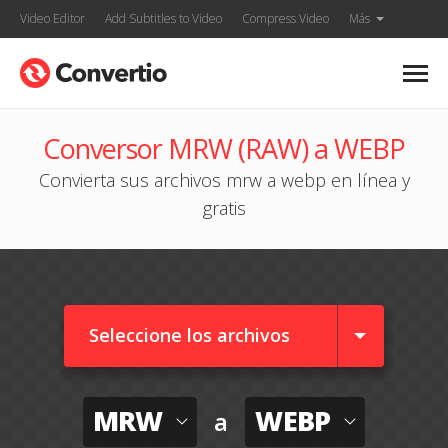
Video Editor
Add Subtitles to Video
Compress Video
Más
Conversor MRW (RAW) a WEBP
Convierta sus archivos mrw a webp en línea y
gratis
Seleccione los archivos
MRW
WEBP
a