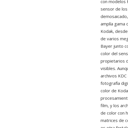
con modelos t
sensor de los
demosaicado, 
amplía gama d
Kodak, desde
de varios meg
Bayer junto co
color del sen
propietarios 
visibles. Aun
archivos KDC 
fotografía dig
color de Koda
procesamiento
film, y los a
de color con
matrices de co
es otra forta