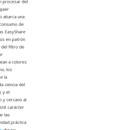
n procesar del
quier
to abarca una
e consumo de
as EasyShare
os en patrón
del filtro de
or
ean a colores
o, los
e la
a ciencia del
 y el
 y cercano al
sté carácter
r las
vidad práctica
m
, dcraw,