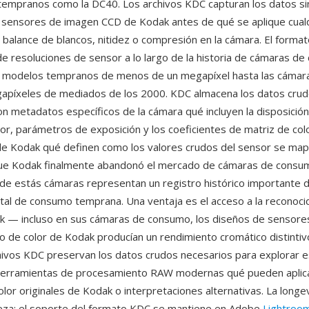
empranos como la DC40. Los archivos KDC capturan los datos si
 sensores de imagen CCD de Kodak antes de qué se aplique cual
balance de blancos, nitidez o compresión en la cámara. El forma
e resoluciones de sensor a lo largo de la historia de cámaras d
 modelos tempranos de menos de un megapíxel hasta las cámar
apíxeles de mediados de los 2000. KDC almacena los datos crud
n metadatos específicos de la cámara qué incluyen la disposición 
sor, parámetros de exposición y los coeficientes de matriz de col
de Kodak qué definen como los valores crudos del sensor se map
que Kodak finalmente abandonó el mercado de cámaras de consum
de estás cámaras representan un registro histórico importante d
ital de consumo temprana. Una ventaja es el acceso a la reconocid
k — incluso en sus cámaras de consumo, los diseños de sensores
 de color de Kodak producían un rendimiento cromático distintivo
rchivos KDC preservan los datos crudos necesarios para explorar e
 herramientas de procesamiento RAW modernas qué pueden aplica
lor originales de Kodak o interpretaciones alternativas. La longe
leza: el soporte del formato KDC se mantiene en Adobe
Lightroo