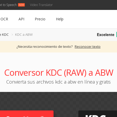
xt to Speech
Video Translator
OCR
API
Precio
Help
Excelente
e KDC
KDC a ABW
¿Necesita reconocimiento de texto?
Reconocer texto
Conversor KDC (RAW) a ABW
Convierta sus archivos kdc a abw en línea y gratis