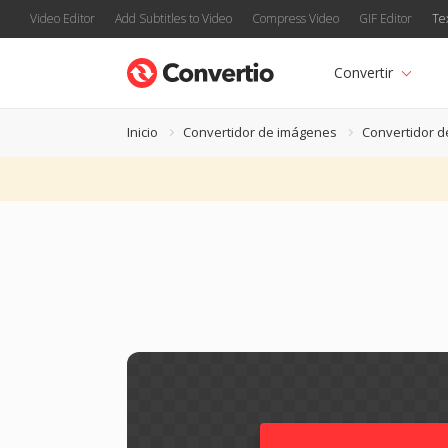
Video Editor
Add Subtitles to Video
Compress Video
GIF Editor
Te
Convertir
Inicio
Convertidor de imágenes
Convertidor d