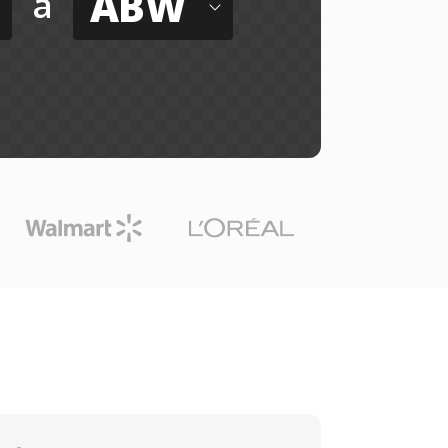
ABW
a