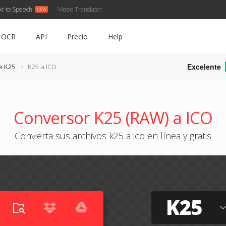
xt to Speech
Video Translator
OCR
API
Precio
Help
Excelente
e K25
K25 a ICO
Conversor K25 (RAW) a ICO
Convierta sus archivos k25 a ico en línea y gratis
K25