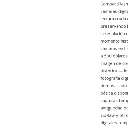
CompactFlash 
cámaras digit
lectura cruda
preservando l
la resolución
momento histór
cámaras en ha
a 500 dólares
imagen de con
histórica — l
fotografía di
demosaicado 
básica dispon
capturas temp
antigüedad de
LibRaw y otr
digitales tem