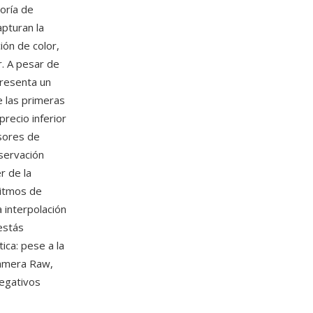
oría de
pturan la
ión de color,
r. A pesar de
resenta un
e las primeras
recio inferior
sores de
servación
r de la
ritmos de
interpolación
estás
ica: pese a la
amera Raw,
egativos