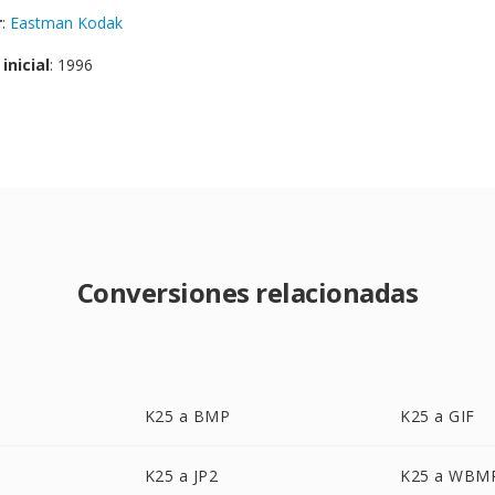
r
:
Eastman Kodak
inicial
: 1996
Conversiones relacionadas
K25 a BMP
K25 a GIF
K25 a JP2
K25 a WBM