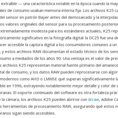
extraíble — una característica notable en la época cuando la may
ales de consumo usaban memoria interna fija. Los archivos K25 ca
 del sensor en patrón Bayer antes del demosaicado y la interpolac
os valores originales del sensor para su procesamiento posterio
 extremadamente modesta para los estándares actuales, K25 rep
icamente significativo en la fotografía digital: la DC25 fue una d
cer accesible la captura digital a los consumidores comunes a un p
, y estos archivos RAW documentan el estado técnico de los sen
sumo a mediados de los años 90. Una ventaja es el valor de pre
os archivos K25 representan material fuente primario del amanece
gital de consumo, y los datos RAW pueden reprocesarse con algo
modernos como AHD o LMMSE qué superan significativamente la 
ible en 1996, extrayendo notablemente mejor detalle y color de 
ranas. El soporte continuado del software es otra fortaleza práct
 la cámara, los archivos K25 pueden abrirse con
dcraw
, Adobe C
as herramientas de procesamiento RAW, asegurando qué estos n
pranos sigan siendo accesibles.