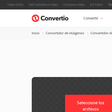
Video Editor
Add Subtitles to Video
Compress Video
GIF Editor
Te
Convertir
Inicio
Convertidor de imágenes
Convertidor d
Seleccione los
archivos