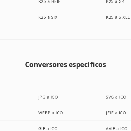
K25 a HEIF
K25 a G4
K25 a SIX
K25 a SIXEL
Conversores específicos
JPG a ICO
SVG a ICO
WEBP a ICO
JFIF a ICO
GIF a ICO
AVIF a ICO