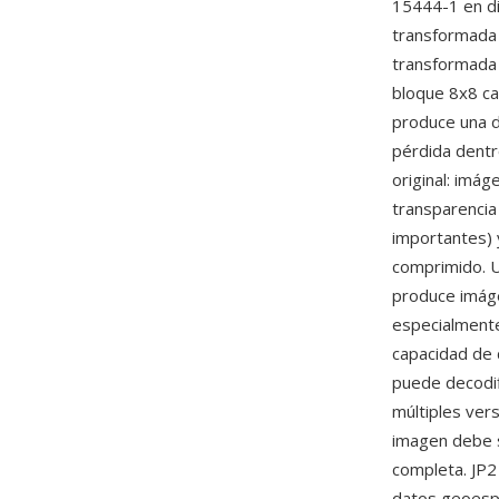
15444-1 en di
transformada 
transformada 
bloque 8x8 ca
produce una d
pérdida dentr
original: imá
transparencia
importantes) 
comprimido. U
produce imáge
especialmente
capacidad de 
puede decodifi
múltiples ver
imagen debe s
completa. JP2 
datos geoespa