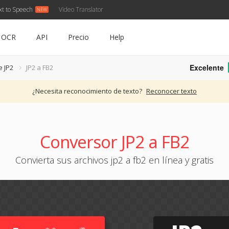
xt to Speech
Video Translator
OCR
API
Precio
Help
Excelente
e JP2
JP2 a FB2
¿Necesita reconocimiento de texto?
Reconocer texto
Conversor JP2 a FB2
Convierta sus archivos jp2 a fb2 en línea y gratis