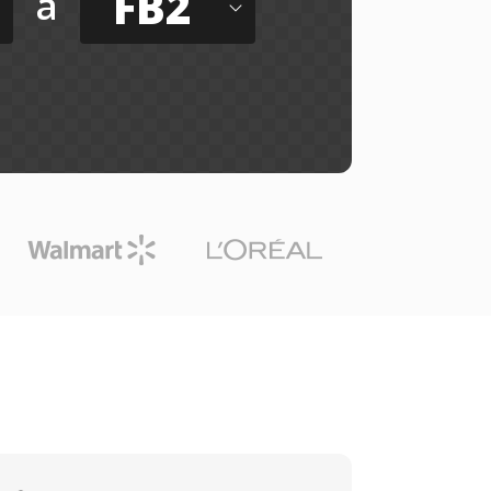
FB2
a