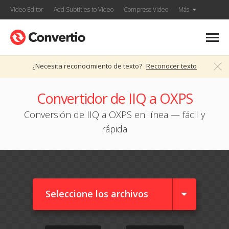
Video Editor
Add Subtitles to Video
Compress Video
Más
¿Necesita reconocimiento de texto?
Reconocer texto
Convertidor de IIQ a OXPS
Conversión de IIQ a OXPS en línea — fácil y
rápida
Seleccione los archivos