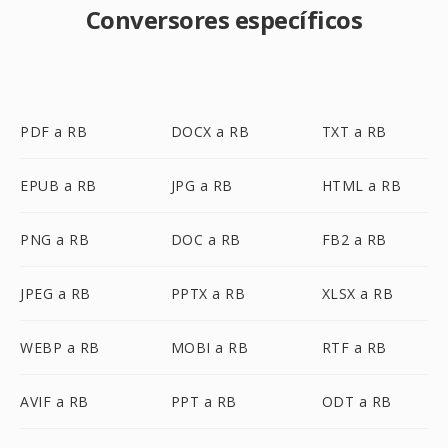
Conversores específicos
PDF a RB
DOCX a RB
TXT a RB
EPUB a RB
JPG a RB
HTML a RB
PNG a RB
DOC a RB
FB2 a RB
JPEG a RB
PPTX a RB
XLSX a RB
WEBP a RB
MOBI a RB
RTF a RB
AVIF a RB
PPT a RB
ODT a RB