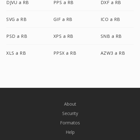
DJVU a RB
PPS a RB
DXF a RB
SVG a RB
GIF a RB
ICO a RB
PSD a RB
XPS a RB
SNB a RB
XLS a RB
PPSX a RB
AZW3 a RB
About
Security
Formatos
Help