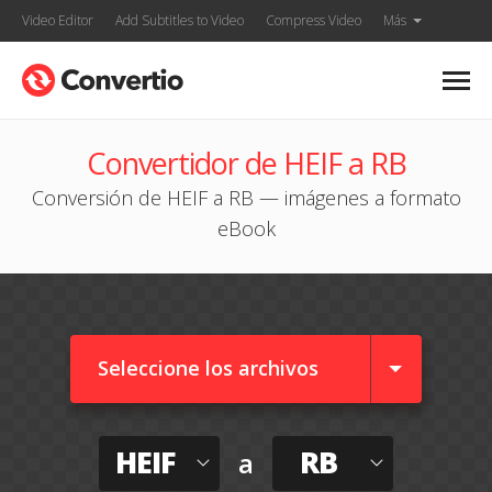
Video Editor
Add Subtitles to Video
Compress Video
Más
Convertidor de HEIF a RB
Conversión de HEIF a RB — imágenes a formato
eBook
Seleccione los archivos
HEIF
RB
a