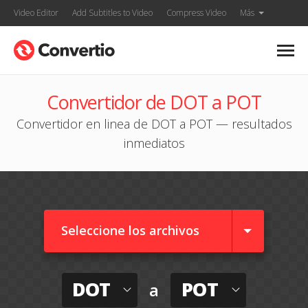
Video Editor
Add Subtitles to Video
Compress Video
Más
Convertidor de DOT a POT
Convertidor en linea de DOT a POT — resultados
inmediatos
Seleccione los archivos
DOT
POT
a