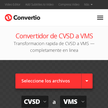
Video Editor
Add Subtitles to Video
Compress Video
Más
Convertidor de CVSD a VMS
Transformacion rapida de CVSD a VMS —
completamente en linea
Seleccione los archivos
CVSD
VMS
a