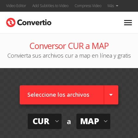
Video Editor
Add Subtitles to Video
Compress Video
Más
Conversor CUR a MAP
Convierta sus archivos cur a map en línea y gratis
Seleccione los archivos
CUR
MAP
a