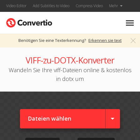
Video Editor
Add Subtitles to Video
Compress Video
Mehr
Benötigen Sie eine Texterkennung?
Erkennen sie text
VIFF-zu-DOTX-Konverter
Wandeln Sie Ihre viff-Dateien online & kostenlos
in dotx um
Dateien wählen