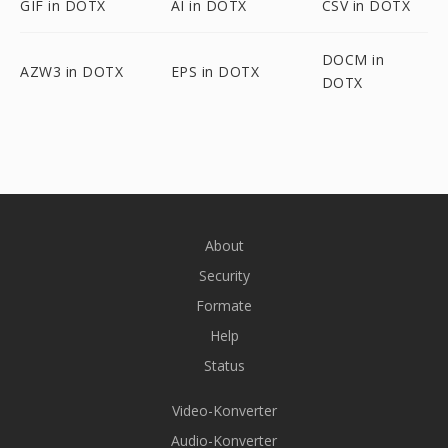
GIF in DOTX
AI in DOTX
CSV in DOTX
DOCM in
AZW3 in DOTX
EPS in DOTX
DOTX
About
Security
Formate
Help
Status
Video-Konverter
Audio-Konverter