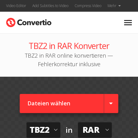
Video Editor
Add Subtitles to Video
Compress Video
Mehr
TBZ2 in RAR Konverter
TBZ2 in RAR online konvertieren —
Fehlerkorrektur inklusive
Dateien wählen
TBZ2
RAR
in