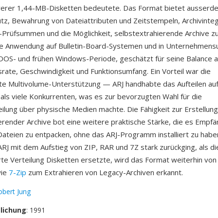
erer 1,44-MB-Disketten bedeutete. Das Format bietet ausserd
z, Bewahrung von Dateiattributen und Zeitstempeln, Archivinteg
Prüfsummen und die Möglichkeit, selbstextrahierende Archive zu 
ite Anwendung auf Bulletin-Board-Systemen und in Unternehme
OS- und frühen Windows-Periode, geschätzt für seine Balance 
ate, Geschwindigkeit und Funktionsumfang. Ein Vorteil war die
e Multivolume-Unterstützung — ARJ handhabte das Aufteilen auf
 als viele Konkurrenten, was es zur bevorzugten Wahl für die
ilung über physische Medien machte. Die Fähigkeit zur Erstellung
erender Archive bot eine weitere praktische Stärke, die es Empf
Dateien zu entpacken, ohne das ARJ-Programm installiert zu habe
RJ mit dem Aufstieg von ZIP, RAR und 7Z stark zurückging, als di
rte Verteilung Disketten ersetzte, wird das Format weiterhin v
wie
7-Zip
zum Extrahieren von Legacy-Archiven erkannt.
obert Jung
tlichung
: 1991