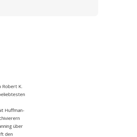
n Robert K.
beliebtesten
it Huffman-
hivierern
anning über
oft den