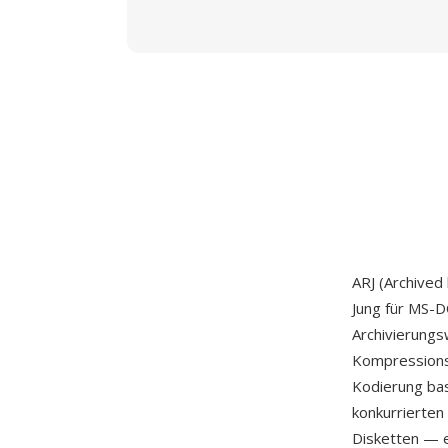
ARJ (Archived
Jung für MS-D
Archivierung
Kompressionsa
Kodierung bas
konkurrierten
Disketten — ei