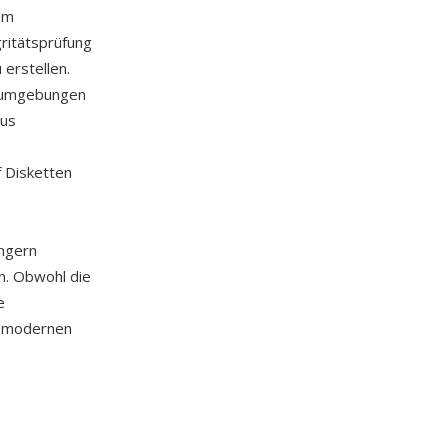
em
ritätsprüfung
erstellen.
nsumgebungen
aus
 Disketten
ängern
n. Obwohl die
e
on modernen