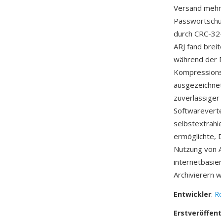
Versand mehr
Passwortschut
durch CRC-32-
ARJ fand bre
während der D
Kompressionsr
ausgezeichnet
zuverlässiger
Softwareverte
selbstextrahi
ermöglichte, 
Nutzung von A
internetbasie
Archivierern 
Entwickler
:
R
Erstveröffen