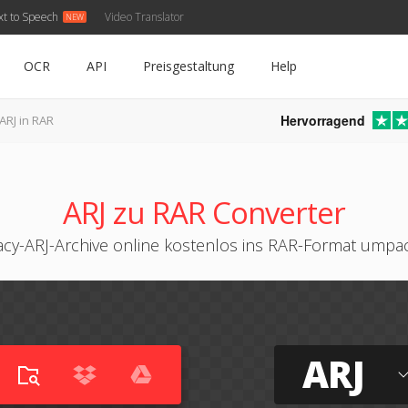
xt to Speech
Video Translator
OCR
API
Preisgestaltung
Help
Hervorragend
ARJ in RAR
ARJ zu RAR Converter
acy-ARJ-Archive online kostenlos ins RAR-Format umpa
ARJ