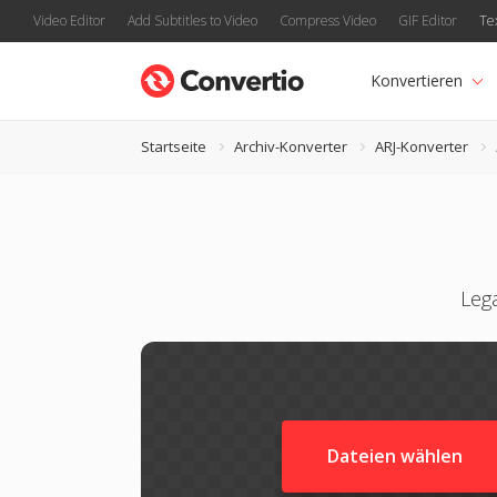
Video Editor
Add Subtitles to Video
Compress Video
GIF Editor
Te
Konvertieren
Startseite
Archiv-Konverter
ARJ-Konverter
Leg
Dateien wählen