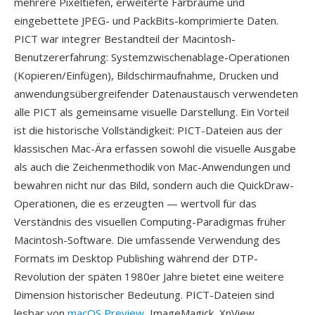
mehrere Pixeltiefen, erweiterte Farbräume und
eingebettete JPEG- und PackBits-komprimierte Daten.
PICT war integrer Bestandteil der Macintosh-
Benutzererfahrung: Systemzwischenablage-Operationen
(Kopieren/Einfügen), Bildschirmaufnahme, Drucken und
anwendungsübergreifender Datenaustausch verwendeten
alle PICT als gemeinsame visuelle Darstellung. Ein Vorteil
ist die historische Vollständigkeit: PICT-Dateien aus der
klassischen Mac-Ära erfassen sowohl die visuelle Ausgabe
als auch die Zeichenmethodik von Mac-Anwendungen und
bewahren nicht nur das Bild, sondern auch die QuickDraw-
Operationen, die es erzeugten — wertvoll für das
Verständnis des visuellen Computing-Paradigmas früher
Macintosh-Software. Die umfassende Verwendung des
Formats im Desktop Publishing während der DTP-
Revolution der späten 1980er Jahre bietet eine weitere
Dimension historischer Bedeutung. PICT-Dateien sind
lesbar von
macOS Preview
, ImageMagick, XnView,