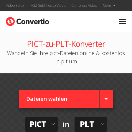
Video Editor
Add Subtitles to Video
Compress Video
Mehr
PICT-zu-PLT-Konverter
Wandeln Sie Ihre pict-Dateien online & kostenlos
in plt um
Dateien wählen
PICT
PLT
in