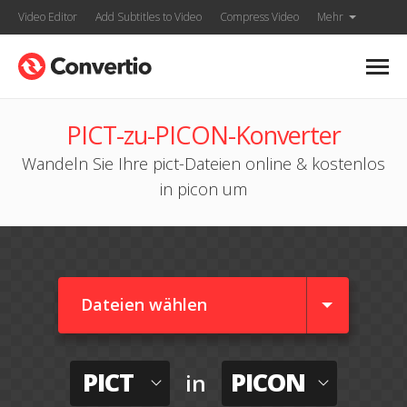
Video Editor
Add Subtitles to Video
Compress Video
Mehr
PICT-zu-PICON-Konverter
Wandeln Sie Ihre pict-Dateien online & kostenlos
in picon um
Dateien wählen
PICT
PICON
in