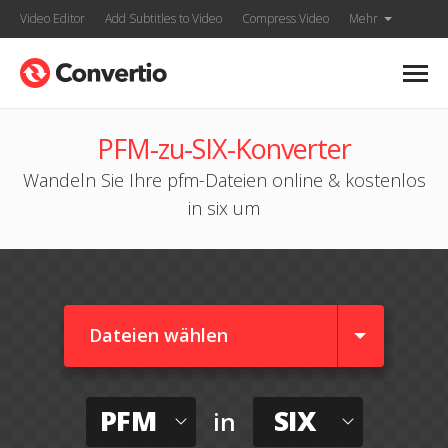
Video Editor
Add Subtitles to Video
Compress Video
Mehr
PFM-zu-SIX-Konverter
Wandeln Sie Ihre pfm-Dateien online & kostenlos
in six um
Dateien wählen
PFM
SIX
in