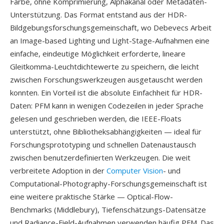
Farbe, ohne Komprimierung, Alphakanal oder Metadaten-
Unterstützung. Das Format entstand aus der HDR-
Bildgebungsforschungsgemeinschaft, wo Debevecs Arbeit
an Image-based Lighting und Light-Stage-Aufnahmen eine
einfache, eindeutige Möglichkeit erforderte, lineare
Gleitkomma-Leuchtdichtewerte zu speichern, die leicht
zwischen Forschungswerkzeugen ausgetauscht werden
konnten. Ein Vorteil ist die absolute Einfachheit für HDR-
Daten: PFM kann in wenigen Codezeilen in jeder Sprache
gelesen und geschrieben werden, die IEEE-Floats
unterstützt, ohne Bibliotheksabhängigkeiten — ideal für
Forschungsprototyping und schnellen Datenaustausch
zwischen benutzerdefinierten Werkzeugen. Die weit
verbreitete Adoption in der
Computer Vision
- und
Computational-Photography-Forschungsgemeinschaft ist
eine weitere praktische Stärke — Optical-Flow-
Benchmarks (Middlebury), Tiefenschätzungs-Datensätze
und Radiance-Field-Aufnahmen verwenden häufig PFM. Das