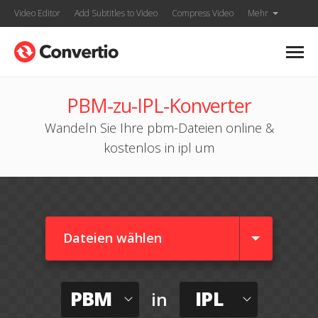
Video Editor
Add Subtitles to Video
Compress Video
Mehr
PBM-zu-IPL-Konverter
Wandeln Sie Ihre pbm-Dateien online &
kostenlos in ipl um
Dateien wählen
PBM
IPL
in