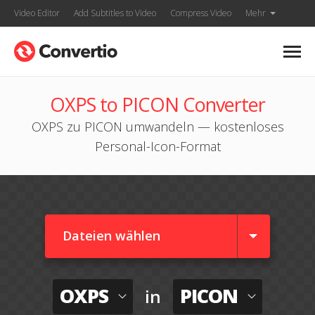
Video Editor
Add Subtitles to Video
Compress Video
Mehr
OXPS to PICON Converter
OXPS zu PICON umwandeln — kostenloses
Personal-Icon-Format
Dateien wählen
OXPS
PICON
in