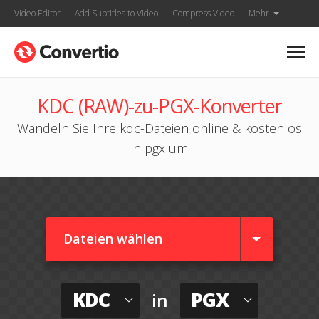
Video Editor
Add Subtitles to Video
Compress Video
Mehr
KDC (RAW)-zu-PGX-Konverter
Wandeln Sie Ihre kdc-Dateien online & kostenlos
in pgx um
Dateien wählen
KDC
PGX
in