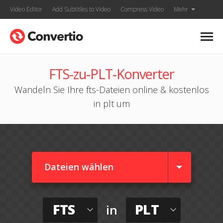
Video Editor
Add Subtitles to Video
Compress Video
Mehr
FTS-zu-PLT-Konverter
Wandeln Sie Ihre fts-Dateien online & kostenlos
in plt um
Dateien wählen
FTS
PLT
in