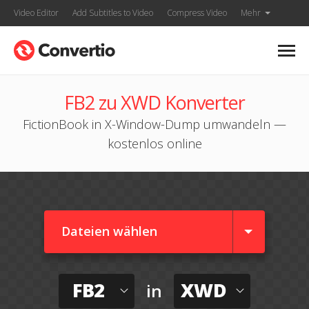
Video Editor
Add Subtitles to Video
Compress Video
Mehr
FB2 zu XWD Konverter
FictionBook in X-Window-Dump umwandeln —
kostenlos online
Dateien wählen
FB2
XWD
in