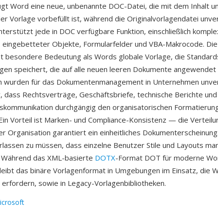
eugt Word eine neue, unbenannte DOC-Datei, die mit dem Inhalt u
n der Vorlage vorbefüllt ist, während die Originalvorlagendatei unve
terstützt jede in DOC verfügbare Funktion, einschließlich komple
 eingebetteter Objekte, Formularfelder und VBA-Makrocode. Die
t besondere Bedeutung als Words globale Vorlage, die Standards
gen speichert, die auf alle neuen leeren Dokumente angewendet
 wurden für das Dokumentenmanagement in Unternehmen unver
er, dass Rechtsverträge, Geschäftsbriefe, technische Berichte und
kommunikation durchgängig den organisatorischen Formatierun
Ein Vorteil ist Marken- und Compliance-Konsistenz — die Verteil
ner Organisation garantiert ein einheitliches Dokumenterscheinung
erlassen zu müssen, dass einzelne Benutzer Stile und Layouts man
n. Während das XML-basierte
DOTX
-Format DOT für moderne Wo
bleibt das binäre Vorlagenformat in Umgebungen im Einsatz, die
t erfordern, sowie in Legacy-Vorlagenbibliotheken.
icrosoft