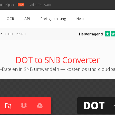
xt to Speech
Video Translator
OCR
API
Preisgestaltung
Help
Hervorragend
r
DOT in SNB
DOT to SNB Converter
-Dateien in SNB umwandeln — kostenlos und cloudbas
DOT