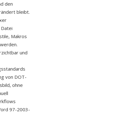
nd den
rändert bleibt.
xer
 Datei
tile, Makros
 werden.
zichtbar und
gsstandards
ung von DOT-
sbild, ohne
uell
rkflows
 Word 97-2003-