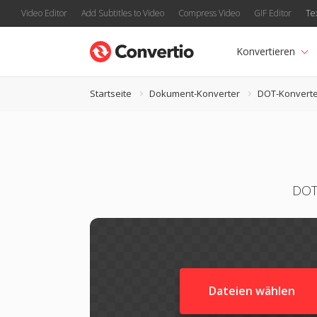
Video Editor
Add Subtitles to Video
Compress Video
GIF Editor
Te
Konvertieren
Startseite
Dokument-Konverter
DOT-Konverte
DOT
Dateien wählen