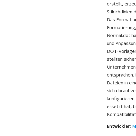
erstellt, erz
Stilrichtlinie
Das Format un
Formatierung,
Normal.dot ha
und Anpassun
DOT-Vorlagen
stellten sich
Unternehmens
entsprachen. 
Dateien in ei
sich darauf v
konfiguriere
ersetzt hat, 
Kompatibilitä
Entwickler
:
M