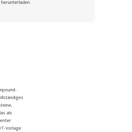
herunterladen
ompound-
llständiges
teine,
as als
tenter
OT-Vorlage