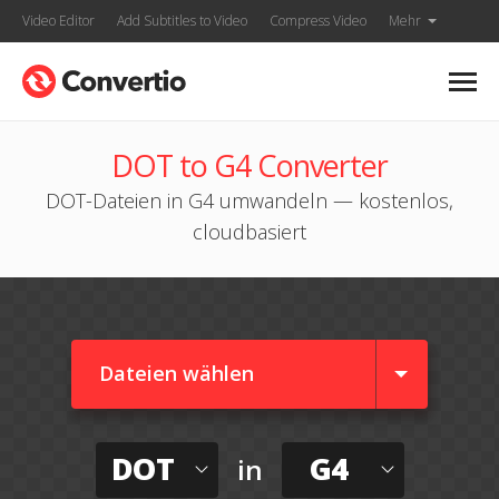
Video Editor
Add Subtitles to Video
Compress Video
Mehr
DOT to G4 Converter
DOT-Dateien in G4 umwandeln — kostenlos,
cloudbasiert
Dateien wählen
DOT
G4
in