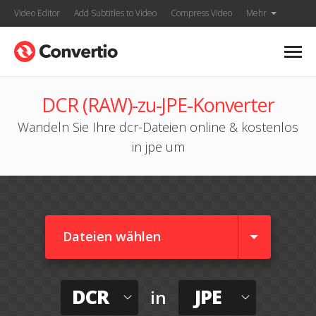
Video Editor
Add Subtitles to Video
Compress Video
Mehr
DCR (RAW)-zu-JPE-Konverter
Wandeln Sie Ihre dcr-Dateien online & kostenlos
in jpe um
Dateien wählen
DCR
JPE
in