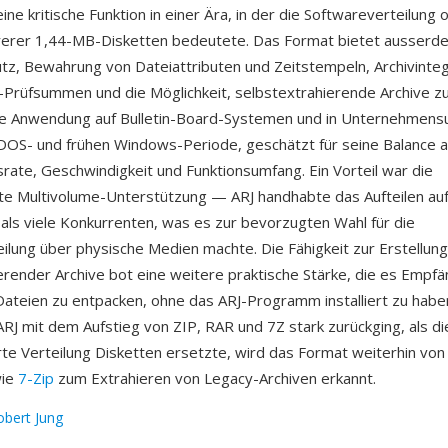
ne kritische Funktion in einer Ära, in der die Softwareverteilung 
erer 1,44-MB-Disketten bedeutete. Das Format bietet ausserd
z, Bewahrung von Dateiattributen und Zeitstempeln, Archivinteg
Prüfsummen und die Möglichkeit, selbstextrahierende Archive zu 
ite Anwendung auf Bulletin-Board-Systemen und in Unternehme
OS- und frühen Windows-Periode, geschätzt für seine Balance 
ate, Geschwindigkeit und Funktionsumfang. Ein Vorteil war die
e Multivolume-Unterstützung — ARJ handhabte das Aufteilen auf
 als viele Konkurrenten, was es zur bevorzugten Wahl für die
ilung über physische Medien machte. Die Fähigkeit zur Erstellung
erender Archive bot eine weitere praktische Stärke, die es Empf
Dateien zu entpacken, ohne das ARJ-Programm installiert zu habe
RJ mit dem Aufstieg von ZIP, RAR und 7Z stark zurückging, als di
rte Verteilung Disketten ersetzte, wird das Format weiterhin v
wie
7-Zip
zum Extrahieren von Legacy-Archiven erkannt.
obert Jung