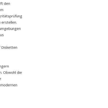
oft den
em
ritätsprüfung
erstellen.
nsumgebungen
aus
 Disketten
ängern
n. Obwohl die
e
on modernen