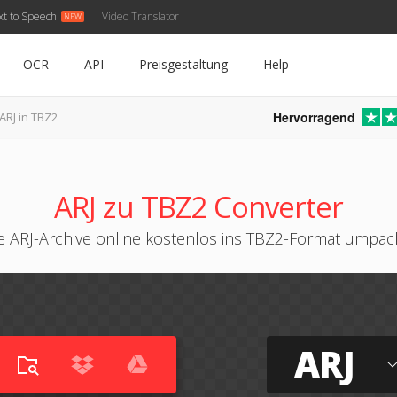
xt to Speech
Video Translator
OCR
API
Preisgestaltung
Help
Hervorragend
ARJ in TBZ2
ARJ zu TBZ2 Converter
e ARJ-Archive online kostenlos ins TBZ2-Format umpa
ARJ