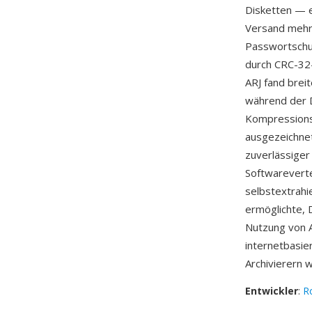
Disketten — ei
Versand mehr
Passwortschut
durch CRC-32-
ARJ fand bre
während der D
Kompressionsr
ausgezeichnet
zuverlässiger
Softwareverte
selbstextrahi
ermöglichte, 
Nutzung von A
internetbasie
Archivierern 
Entwickler
:
R