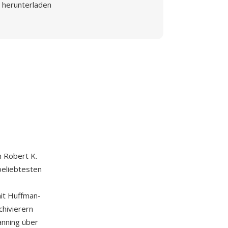
herunterladen
n Robert K.
beliebtesten
it Huffman-
hivierern
anning über