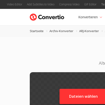
Video Editor
Add Subtitles to Video
Compress Video
GIF Editor
Te
Konvertieren
Startseite
Archiv-Konverter
ARJ-Konverter
Alt
Dateien wählen