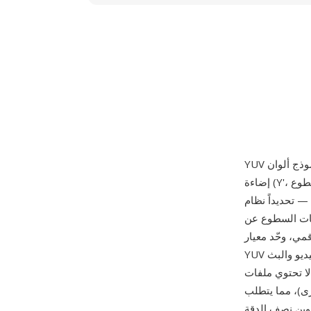
إضاءة (Y'، يمثل السطوع) ومكوني تلوين (U/Cb وV/Cr، يمثلان إشارات فرق اللون). نشأ نموذج ألوان YUV
في 1953 ونظام PAL في 1967 —
مات السطوع عن
I) ترميز YCbCr الرقمي المشتق من نموذج
YUV التناظري، محدداً مصفوفات التحويل ودقة العينات المستخدمة في جميع أنظمة الفيديو والبث
ى رأس أو ضغط أو بيانات وصفية — هي سلاسل مسطحة
4 أو 4:2:0 أو نسب اختزال أخرى)، مما يتطلب
 وضع الاختزال 4:2:0 (حيث يكون التلوين نصف الدقة