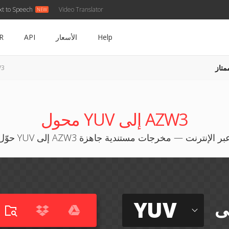
xt to Speech
Video Translator
Help
الأسعار
API
R
متاز
YUV
محول YUV إلى AZW3
وّل YUV إلى AZW3 عبر الإنترنت — مخرجات مستندية جاهزة
YUV
ى