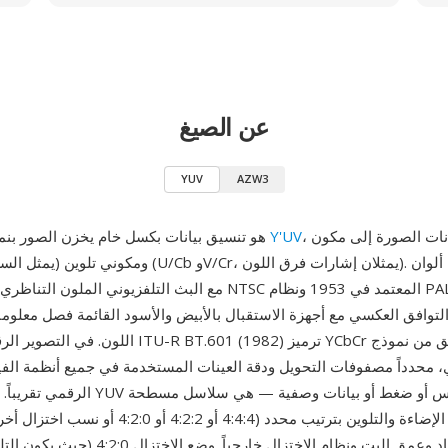
عن الصيغ
YUV
AZW3
، حيث تُفصل بيانات الصورة إلى مكون
Y'UV
YUV هو تنسيق بيانات بكسل خام يخزن الصور بنموذج ألوان
مع البث التلفزيوني الملون التناظري — تحديداً نظام NTSC المعتمد 
توافق العكسي مع أجهزة الاستقبال بالأبيض والأسود القائمة فصل معلو
اللون. في التصوير الرقمي، وحّد معيار TU-R BT.601 (1982
الرقمي تقريباً. لا تحتوي ملفات YUV الخام عل
من عينات الإضاءة والتلوين بترتيب محدد (4:4:4 أو :2:2
تحديد الأبعاد وعمق البت ونظام الاختزال خارجياً.