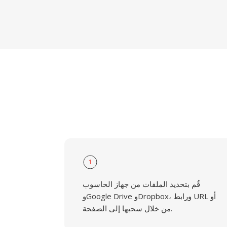
1
قُم بتحديد الملفات من جهاز الحاسوب
وGoogle Drive وDropbox، ورابط URL أو
من خلال سحبها إلى الصفحة.