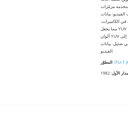
H.264 وH.265 وAV1
ديو: بيانات YUV
في الكاميرات،
مما يجعل YUV الخام التمثيل الأكثر مباشرة لمعالجة الفيديو بدقة الإطار وتحليله. الكفاءة الإدراكية لنموذج
ألوان YUV تمثل قوة أساسية أخرى — فصل الإضاءة عن التلوين يتيح اختزالاً فعالاً يقلل بيانات اللون إلى
الفيديو.
ITU-T (
:
المطوّر
دار الأول
: 1982