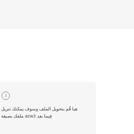
3
هيا قُم بتحويل الملف وسوف يمكنك تنزيل
ملفك بصيغة azw3 فِيما بعد