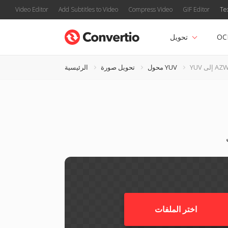
Video Editor
Add Subtitles to Video
Compress Video
GIF Editor
Te
OC
تحويل
 إلى AZW3
محول YUV
تحويل صورة
الرئيسية
اختر الملفات