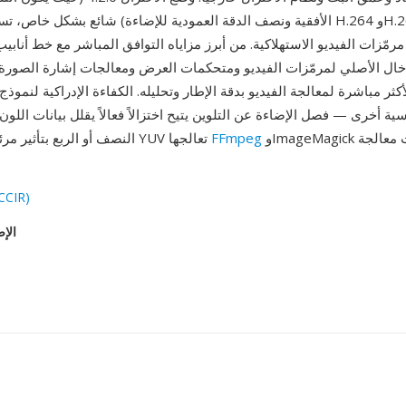
الأفقية ونصف الدقة العمودية للإضاءة) شائع بشكل خاص، تستخدمه مرمّزات 
مّزات الفيديو الاستهلاكية. من أبرز مزاياه التوافق المباشر مع خط أنابيب الفي
خال الأصلي لمرمّزات الفيديو ومتحكمات العرض ومعالجات إشارة الصورة 
وImageMagick وجميع أدوات معالجة
FFmpeg
النصف أو الربع بتأثير مرئي ضئيل. بيانات YUV تعالجها
CCIR)
الإص