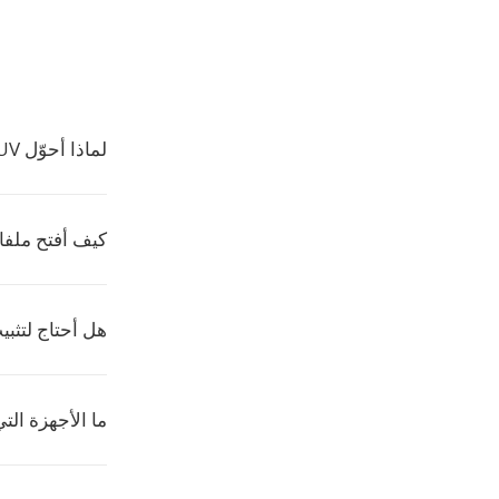
لماذا أحوّل YUV إلى AZW3؟
كيف أفتح ملفات W3
هل أحتاج لتثب
ما الأجهزة الت