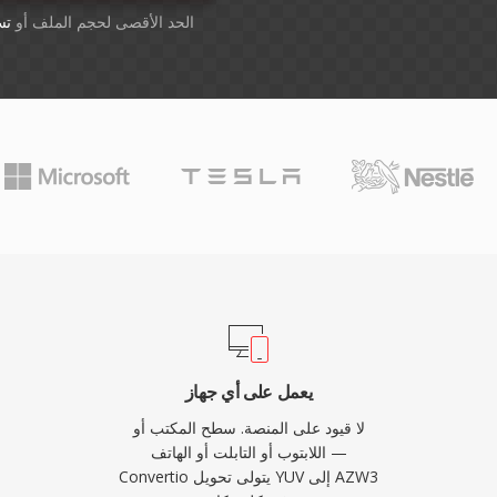
أسقِط الملفات هنا. 1 GB الحد الأقصى لحجم الملف أو
تس
يعمل على أي جهاز
لا قيود على المنصة. سطح المكتب أو
اللابتوب أو التابلت أو الهاتف —
Convertio يتولى تحويل YUV إلى AZW3