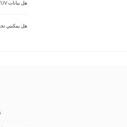
هل بيانات YUV الخاصة بي محفوظة بخصوصية؟
هل يمكنني تحويل عدة ملفا
UV