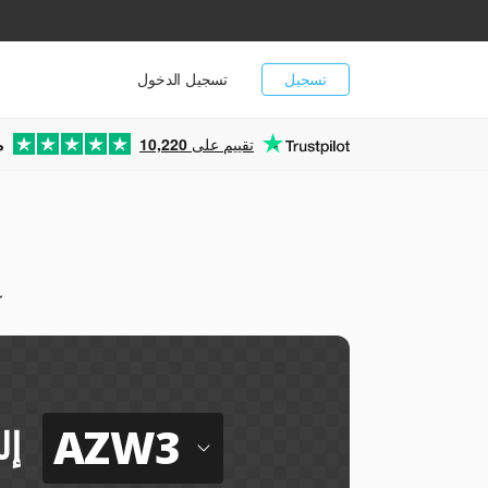
تسجيل
تسجيل الدخول
تقييم على
10,220
م
ح
AZW3
إل