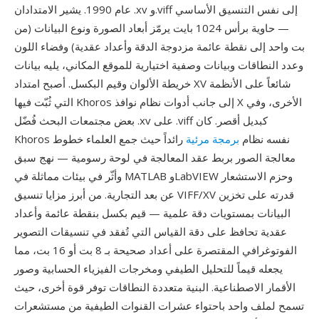
عام 1990. يشير الامتدادان .xv و.viff إلى نفس التنسيق الأساسي
— حاوية برأس 1024 بايت يرمّز أبعاد الصورة ونوع البيانات (من
بت واحد إلى نقطة عائمة مزدوجة الدقة وأعداد عقدية) وفضاء اللون
وعدد النطاقات وبيانات وصفية اختيارية للموقع المكاني، يليه بيانات
خريطة الألوان وقيم البكسل. أصبح امتداد XV شائعاً على الأنظمة
التي ثُبّت فيها Khoros إلى جانب أدوات نظام نوافذ X الأخرى، وفي
بعض مجتمعات البحث فُضّل .xv على .viff كبديل أقصر. كان
Khoros نفسه نظام
برمجة مرئية
رائداً حيث جمع العلماء خطوط
معالجة الصور بربط عقد المعالجة في لوحة رسومية — نهج سبق
وأثّر في بيئات مماثلة في MATLAB وLabVIEW وحزم الاستشعار
عن بعد التجارية. من أبرز مزايا تنسيق VIFF/XV قدرته على تخزين
البيانات بمستويات دقة علمية — قيم بكسل بنقطة عائمة وأعداد
عقدية تحافظ على دقة القياس التي تُفقد في تنسيقات التصوير
الفوتوغرافي المقتصرة على أعداد صحيحة بـ 8 بت أو 16 بت، مما
يجعله قيماً للتحليل الطيفي ومخرجات الفيزياء الحسابية وصور
الأقمار الاصطناعية. البنية متعددة النطاقات توفر قوة أخرى، حيث
تسمح لملف واحد باحتواء عشرات القنوات الطيفية من مستشعرات