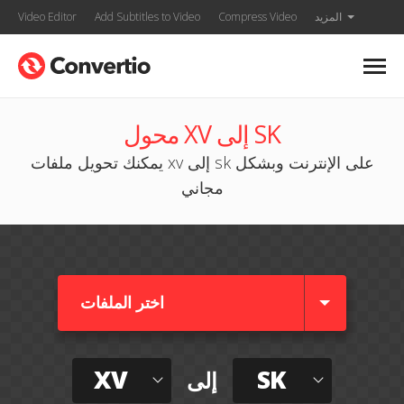
المزيد
Compress Video
Add Subtitles to Video
Video Editor
محول XV إلى SK
يمكنك تحويل ملفات xv إلى sk على الإنترنت وبشكل
مجاني
اختر الملفات
XV
SK
إلى