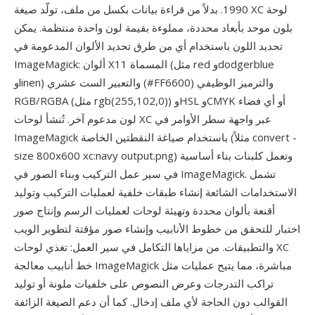
1990. بدلاً من قراءة بيانات بكسل من ملف، تولّد صيغة XC لوحة
بلون موحد بأبعاد محددة، مملوءة بقيمة لون واحدة منتظمة. يمكن
تحديد اللون باستخدام أي من طرق تحديد الألوان المدعومة في
ImageMagick: ألوان X11 المسماة (مثل red وdodgerblue
وlinen) والتعبير الست عشري (#FF6600) والترميز الوظيفي
RGB/RGBA (مثل rgb(255,102,0)) وHSL وCMYK أو أي فضاء
لون مدعوم آخر. تُنشأ لوحات XC عبر واجهة سطر الأوامر في
ImageMagick باستخدام صياغة النقطتين الخاصة (مثلاً convert -
size 800x600 xc:navy output.png) وتعمل كلبنات بناء أساسية
في سير عمل التركيب وبناء الصور في ImageMagick. تشمل
الاستخدامات الشائعة إنشاء طبقات خلفية لعمليات التركيب وتوليد
أقنعة بألوان محددة وتهيئة لوحات لعمليات الرسم وإنتاج صور
اختبار للتحقق من خطوط الأنابيب وإنشاء صور مؤقتة لتطوير الويب
والتطبيقات. من مزاياها التكامل في سير العمل: تغذي لوحات XC
خط أنابيب معالجة ImageMagick مباشرة، مما يتيح عمليات مثل
تراكب التدرجات وعرض النصوص على خلفيات ملونة أو توليد
القوالب دون الحاجة لأي ملف إدخال. كما أن دعم الصيغة الزائفة