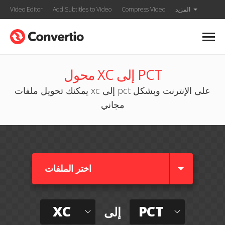
المزيد
Compress Video
Add Subtitles to Video
Video Editor
محول XC إلى PCT
يمكنك تحويل ملفات xc إلى pct على الإنترنت وبشكل
مجاني
اختر الملفات
XC
PCT
إلى