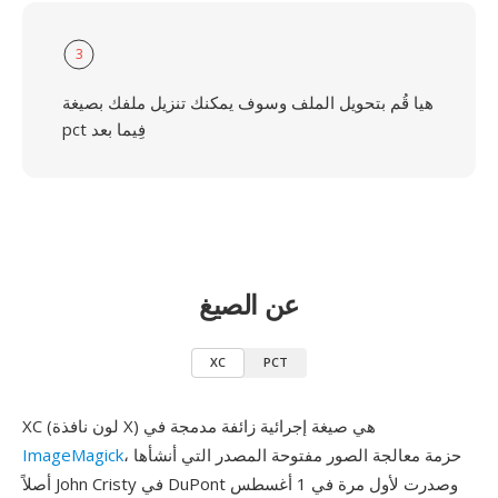
3
هيا قُم بتحويل الملف وسوف يمكنك تنزيل ملفك بصيغة
pct فِيما بعد
عن الصيغ
XC
PCT
XC (لون نافذة X) هي صيغة إجرائية زائفة مدمجة في
، حزمة معالجة الصور مفتوحة المصدر التي أنشأها
ImageMagick
أصلاً John Cristy في DuPont وصدرت لأول مرة في 1 أغسطس