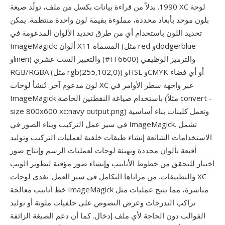
1990. بدلاً من قراءة بيانات بكسل من ملف، تولّد صيغة XC لوحة
بلون موحد بأبعاد محددة، مملوءة بقيمة لون واحدة منتظمة. يمكن
تحديد اللون باستخدام أي من طرق تحديد الألوان المدعومة في
ImageMagick: ألوان X11 المسماة (مثل red وdodgerblue
وlinen) والتعبير الست عشري (#FF6600) والترميز الوظيفي
RGB/RGBA (مثل rgb(255,102,0)) وHSL وCMYK أو أي فضاء
لون مدعوم آخر. تُنشأ لوحات XC عبر واجهة سطر الأوامر في
ImageMagick باستخدام صياغة النقطتين الخاصة (مثلاً convert -
size 800x600 xc:navy output.png) وتعمل كلبنات بناء أساسية
في سير عمل التركيب وبناء الصور في ImageMagick. تشمل
الاستخدامات الشائعة إنشاء طبقات خلفية لعمليات التركيب وتوليد
أقنعة بألوان محددة وتهيئة لوحات لعمليات الرسم وإنتاج صور
اختبار للتحقق من خطوط الأنابيب وإنشاء صور مؤقتة لتطوير الويب
والتطبيقات. من مزاياها التكامل في سير العمل: تغذي لوحات XC
خط أنابيب معالجة ImageMagick مباشرة، مما يتيح عمليات مثل
تراكب التدرجات وعرض النصوص على خلفيات ملونة أو توليد
القوالب دون الحاجة لأي ملف إدخال. كما أن دعم الصيغة الزائفة