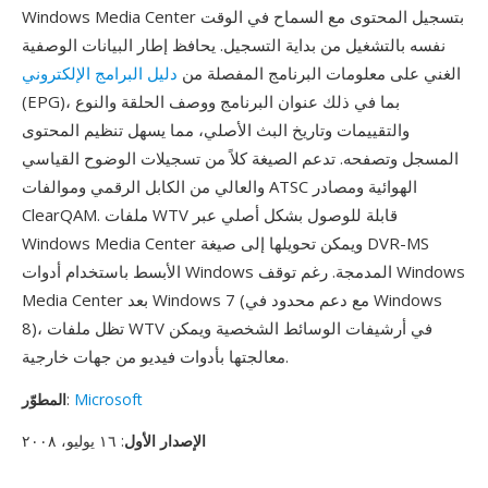
Windows Media Center بتسجيل المحتوى مع السماح في الوقت
نفسه بالتشغيل من بداية التسجيل. يحافظ إطار البيانات الوصفية
الغني على معلومات البرنامج المفصلة من
دليل البرامج الإلكتروني
(EPG)، بما في ذلك عنوان البرنامج ووصف الحلقة والنوع
والتقييمات وتاريخ البث الأصلي، مما يسهل تنظيم المحتوى
المسجل وتصفحه. تدعم الصيغة كلاً من تسجيلات الوضوح القياسي
والعالي من الكابل الرقمي وموالفات ATSC الهوائية ومصادر
ClearQAM. ملفات WTV قابلة للوصول بشكل أصلي عبر
Windows Media Center ويمكن تحويلها إلى صيغة DVR-MS
الأبسط باستخدام أدوات Windows المدمجة. رغم توقف Windows
Media Center بعد Windows 7 (مع دعم محدود في Windows
8)، تظل ملفات WTV في أرشيفات الوسائط الشخصية ويمكن
معالجتها بأدوات فيديو من جهات خارجية.
Microsoft
:
المطوّر
الإصدار الأول
: ١٦ يوليو، ٢٠٠٨