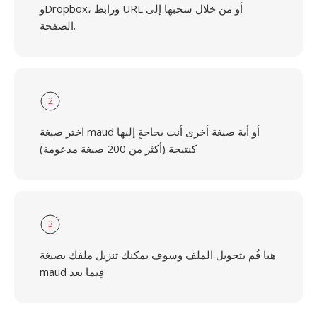
وDropbox، ورابط URL أو من خلال سحبها إلى
الصفحة.
2
اختر صيغة maud أو أية صيغة أخرى أنت بحاجةٍ إليها
كنتيجة (أكثر من 200 صيغة مدعومة)
3
هيا قُم بتحويل الملف وسوف يمكنك تنزيل ملفك بصيغة
maud فِيما بعد