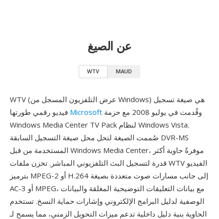
عن الصيغ
WTV
MAUD
WTV (عرض التلفزيون المسجل من Windows) هي صيغة تسجيل
وقُدمت في يوليو 2008 مع حزمة
Microsoft
فيديو رقمي طورتها
Windows Media Center TV Pack لنظام Windows Vista.
صُممت الصيغة لتحل محل صيغة التسجيل السابقة DVR-MS
المستخدمة من قبل Windows Media Center، موفرةً حاوية أكثر
قدرة لتسجيل البث التلفزيوني المباشر. تخزن ملفات WTV الفيديو
بترميز MPEG-2 أو H.264 إلى جانب مسارات صوت متعددة بصيغة
AC-3 أو MPEG، مع بيانات التعليقات التوضيحية المغلقة والبيانات
الوصفية لدليل البرامج الإلكتروني وإشارات حماية النسخ. تستخدم
الحاوية بنية دليل داخلية تدعم ميزات التحويل الزمني، مما يسمح لـ