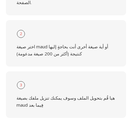
الصفحة.
2
اختر صيغة maud أو أية صيغة أخرى أنت بحاجةٍ إليها
كنتيجة (أكثر من 200 صيغة مدعومة)
3
هيا قُم بتحويل الملف وسوف يمكنك تنزيل ملفك بصيغة
maud فِيما بعد