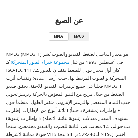
عن الصيغ
MPEG
MAUD
MPEG (MPEG-1) هو معيار أساسي لضغط الفيديو والصوت نُشر
في أغسطس 1993 من قبل
مجموعة خبراء الصور المتحركة
كـ
ISO/IEC 11172. كان أول معيار دولي للضغط بفقدان للصور
المتحركة والصوت المرتبط بها، حيث أرسى مبادئ وتقنيات أثرت
فعلياً في جميع ترميزات الفيديو اللاحقة. يحقق فيديو MPEG-1
الضغط من خلال مزيج من التنبؤ المعوّض بالحركة وترميز تحويل
جيب التمام المنفصل والترميز الإنتروبي متغير الطول، منظماً حول
ثلاثة أنواع من الإطارات: إطارات I (مشفرة داخلياً) وإطارات P
(تنبؤية) وإطارات B (تنبؤية ثنائية الاتجاه). يستهدف المعيار معدلات
بت حوالي 1.5 ميغابت في الثانية للصوت والفيديو مجتمعين، منتجاً
جودة مماثلة لأشرطة VHS بدقة SIF (352x240 لـ NTSC). اختير