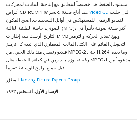
مستوى الضغط هذا خصيصاً ليتطابق مع إنتاجية البيانات لمحركات
التي جلبت
Video CD
أقراص CD-ROM بسرعة 1x، مما أتاح صيغة
الفيديو الرقمي للمستهلكين في أوائل التسعينيات. أصبح المكون
الصوتي، خاصة الطبقة الثالثة (MP3)، أكثر صيغة صوتية تأثيراً في
التاريخ. أرست بنية إطارات I/P/B ونهج تقدير الحركة والترميز
التحويلي القائم على الكتل القالب المعماري الذي اتبعه كل ترميز
فيديو رئيسي منذ ذلك الحين، من MPEG-2 حتى H.264 وما بعده.
رغم تجاوزه منذ زمن في كفاءة الضغط، يظل MPEG-1 مدعوماً من
قبل جميع برامج الوسائط تقريباً.
Moving Picture Experts Group
:
المطوّر
الإصدار الأول
: أغسطس ١٩٩٣