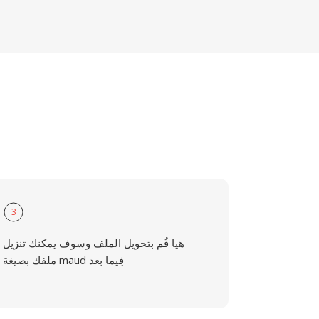
3
هيا قُم بتحويل الملف وسوف يمكنك تنزيل
ملفك بصيغة maud فِيما بعد