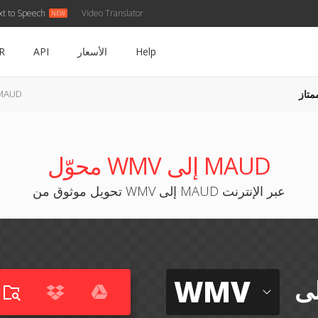
xt to Speech
Video Translator
Help
الأسعار
API
R
متاز
WMV إلى UD
محوّل WMV إلى MAUD
تحويل موثوق من WMV إلى MAUD عبر الإنترنت
WMV
لى