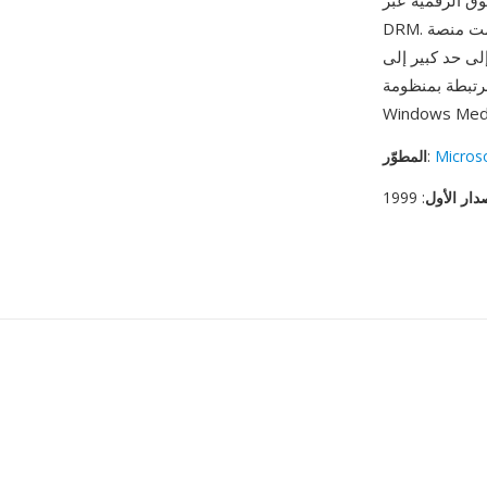
عبر Windows Media
DRM. استخدمت منصة Silverlight أيضاً WMV كصيغة فيديو أساسية لتطبيقات الإنترنت الغنية وخدمات
م التطبيقات، يظل WMV حاضراً في
رتبطة بمنظومة
Windows Medi
Micros
:
المطوّر
دار الأول
: 1999