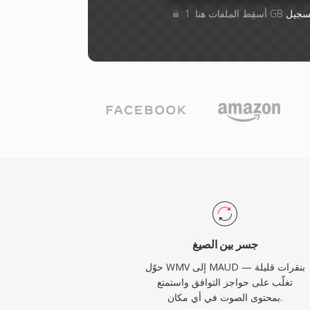
سجيل
جسر بين الصيغ
حوّل WMV إلى MAUD بنقرات قليلة —
تغلّب على حواجز التوافق واستمتع
بمحتوى الصوت في أي مكان.