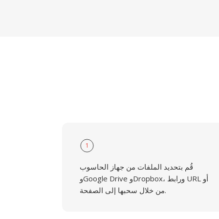
1
قُم بتحديد الملفات من جهاز الحاسوب
وGoogle Drive وDropbox، ورابط URL أو
من خلال سحبها إلى الصفحة.