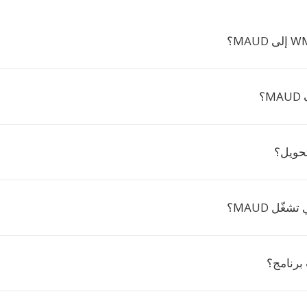
؟
تحويل؟
غّل MAUD؟
برنامج؟