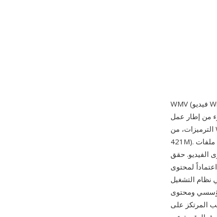
 1999 كجزء من إطار عمل Windows Media. تشمل الصيغة عدة أجيال من
421M). تُحتوى ملفات WMV عادةً داخل غلاف ASF (صيغة الأنظمة المتقدمة) وتستخدم امتداد .wmv
 ضغط مماثلة لتطبيقات H.264 المبكرة، مقدماً
Blu كترميز معتمد. كانت
Windows Med والبنية التحتية للبث من
لمؤسسي ومحتوى
 Windows طوال العقد الأول من الألفية الثالثة. يدعم WMV ميزات تشمل الفيديو