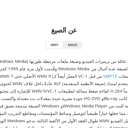
عن الصيغ
WMV
MAUD
وقُدمت لأول مرة عام
تحت مواصفات
SMPTE
الترميزات، من WMV 7 الأصلي حتى WMV 9 (المعيّر أيضاً كـ VC-1 من قبل
للإشارة إلى محتوى الفيديو. حقق WMV 9/VC-1 كفاءة
جودة بصرية جيدة بمعدلات بت معتدلة واكتسب اعتماداً لمحتوى HD DVD و-ray
الصيغة مدمجة بعمق في نظام التشغيل Windows وia Player
 مما جعلها خياراً طبيعياً لتوصيل وسائط المؤسسات ومقاطع التدريب ا
الويب المرتكز على