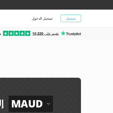
تسجيل
تسجيل الدخول
تقييم على
10,220
م
MAUD
إ