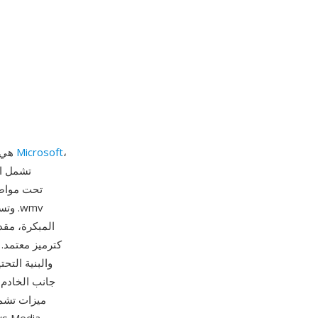
،
Microsoft
WMV (فيديو Windows Media) هي عائلة من ترميزات الفيديو وصيغة ملفات مرتبطة طورتها
جانب الخادم،