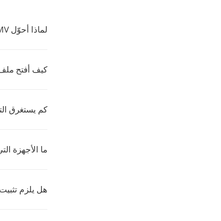
لماذا أحوّل WMV إلى MAUD؟
كيف أفتح ملف MAUD
كم يستغرق ال
ما الأجهزة التي تش
هل يلزم تثبيت 