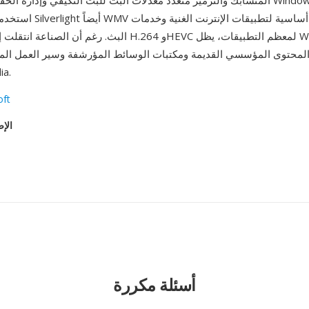
المتشابك والترميز متعدد معدلات البت للبث التكيفي وإدارة الحقوق الرقمية 
البث. رغم أن الصناعة انتقلت إلى حد كبير إلى H.264 وHEVC لمعظ
 المحتوى المؤسسي القديمة ومكتبات الوسائط المؤرشفة وسير العمل الم
a.
oft
الإص
أسئلة مكررة