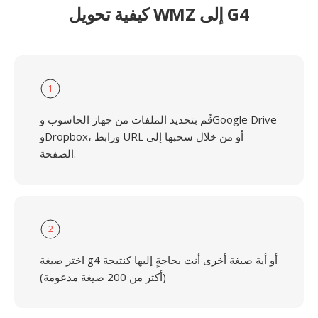
كيفية تحويل WMZ إلى G4
1
قُم بتحديد الملفات من جهاز الحاسوب وGoogle Drive
وDropbox، ورابط URL أو من خلال سحبها إلى
الصفحة.
2
اختر صيغة g4 أو أية صيغة أخرى أنت بحاجةٍ إليها كنتيجة
(أكثر من 200 صيغة مدعومة)