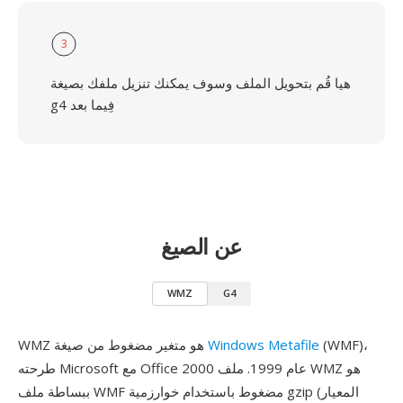
3
هيا قُم بتحويل الملف وسوف يمكنك تنزيل ملفك بصيغة
g4 فِيما بعد
عن الصيغ
WMZ
G4
(WMF)،
Windows Metafile
WMZ هو متغير مضغوط من صيغة
طرحته Microsoft مع Office 2000 عام 1999. ملف WMZ هو
ببساطة ملف WMF مضغوط باستخدام خوارزمية gzip (المعيار