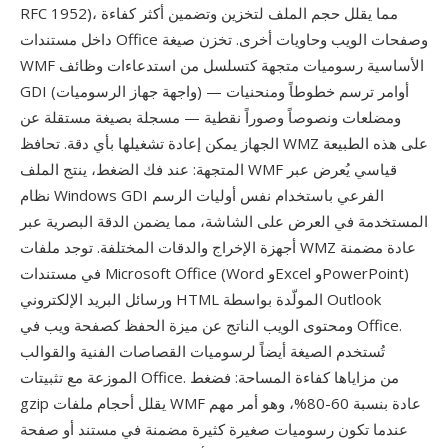
RFC 1952)، مما يقلل حجم الملف لتخزين وتضمين أكثر كفاءة
داخل مستندات Office وصفحات الويب وحاويات أخرى. تخزن صيغة
WMF الأساسية رسوميات متجهة كتسلسل من استدعاءات وظائف
GDI (واجهة جهاز الرسوميات) — أوامر ترسم خطوطاً ومنحنيات
ومضلعات ونصوصاً وصوراً نقطية — مسجلة بصيغة مستقلة عن
الجهاز يمكن إعادة تشغيلها بأي دقة. تحافظ WMZ على هذه الطبيعة
المتجهة: عند فك الضغط، ينتج الملف WMF قياسي يُعرض عبر
نظام Windows GDI الفرعي باستخدام نفس أوليات الرسم
المستخدمة في العرض على الشاشة، مما يضمن الدقة البصرية عبر
أجهزة الإخراج والدقات المختلفة. توجد ملفات WMZ عادة مضمنة
في مستندات Microsoft Office (Word وExcel وPowerPoint)
ورسائل البريد الإلكتروني HTML المولّدة بواسطة Outlook
ومحتوى الويب الناتج عن ميزة الحفظ كصفحة ويب في Office.
تُستخدم الصيغة أيضاً لرسوميات القصاصات الفنية والقوالب
الموزعة مع تثبيتات Office. من مزاياها كفاءة المساحة: فضغط
gzip يقلل أحجام ملفات WMF عادة بنسبة 60-80%، وهو أمر مهم
عندما تكون رسوميات صغيرة كثيرة مضمنة في مستند أو صفحة