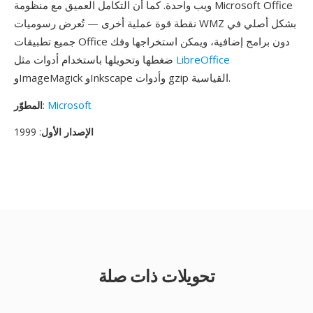
ويب واحدة. كما أن التكامل العميق مع منظومة Microsoft Office
نقطة قوة عملية أخرى — تُعرض رسوميات WMZ بشكل أصلي في
جميع تطبيقات Office دون برامج إضافية، ويمكن استخراجها وفك
LibreOffice
ضغطها وتحويلها باستخدام أدوات مثل
وImageMagick وInkscape وأدوات gzip القياسية.
Microsoft
:
المطوّر
الإصدار الأول
: 1999
تحويلات ذات صلة