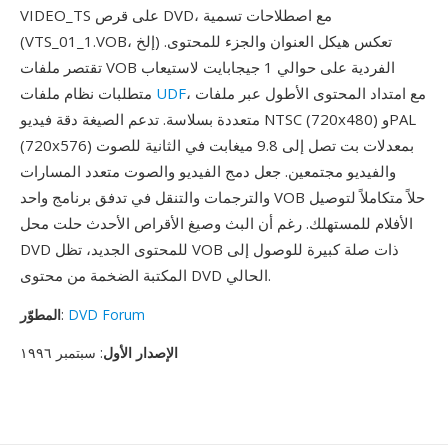
VIDEO_TS على قرص DVD، مع اصطلاحات تسمية
(VTS_01_1.VOB، إلخ) تعكس هيكل العنوان والجزء للمحتوى.
تقتصر ملفات VOB الفردية على حوالي 1 جيجابايت لاستيعاب
، مع امتداد المحتوى الأطول عبر ملفات
UDF
متطلبات نظام ملفات
متعددة بسلاسة. تدعم الصيغة دقة فيديو NTSC (720x480) وPAL
(720x576) بمعدلات بت تصل إلى 9.8 ميغابت في الثانية للصوت
والفيديو مجتمعين. جعل دمج الفيديو والصوت متعدد المسارات
والترجمات والتنقل في تدفق برنامج واحد VOB حلاً متكاملاً لتوصيل
الأفلام للمستهلك. رغم أن البث وصيغ الأقراص الأحدث حلت محل
DVD للمحتوى الجديد، تظل VOB ذات صلة كبيرة للوصول إلى
المكتبة الضخمة من محتوى DVD الحالي.
DVD Forum
:
المطوّر
الإصدار الأول
: سبتمبر ١٩٩٦