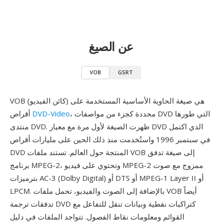
عن الصيغ
VOB
GSRT
VOB (كائن الفيديو) هي صيغة الحاوية الأساسية المستخدمة على
، محددة كجزء من مواصفات DVD التي طورها
DVD-Video
أقراص
منتدى DVD. ظهرت الصيغة لأول مرة مع معيار DVD الذي اكتمل
في سبتمبر 1996 واستُخدمت منذ ذلك الحين على مليارات أقراص
DVD المنتجة حول العالم. تستند ملفات VOB إلى صيغة تدفق
برنامج MPEG-2، وتحتوي على فيديو MPEG-2 ممزوج مع صوت
بترميزات AC-3 (Dolby Digital) أو DTS أو MPEG-1 Layer II أو
LPCM. بالإضافة إلى الصوت والفيديو، تحمل ملفات VOB أيضاً
تدفقات ترجمة DVD كتراكبات نقطية وبيانات تنقل للتفاعل مع
القوائم ومعلومات نقاط الفصول. تتواجد الملفات في دليل