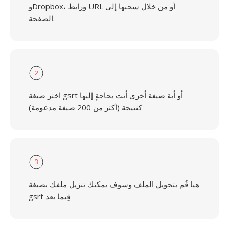
وDropbox، ورابط URL أو من خلال سحبها إلى
الصفحة.
2
اختر صيغة gsrt أو أية صيغة أخرى أنت بحاجةٍ إليها
كنتيجة (أكثر من 200 صيغة مدعومة)
3
هيا قُم بتحويل الملف وسوف يمكنك تنزيل ملفك بصيغة
gsrt فِيما بعد