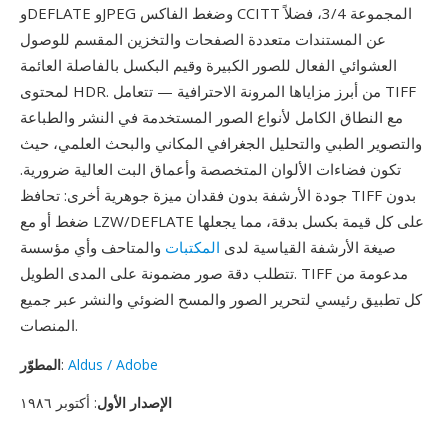
وDEFLATE وJPEG وضغط الفاكس CCITT المجموعة 3/4، فضلاً
عن المستندات متعددة الصفحات والتخزين المقسم للوصول
العشوائي الفعال للصور الكبيرة وقيم البكسل بالفاصلة العائمة
لمحتوى HDR. من أبرز مزاياها المرونة الاحترافية — تتعامل TIFF
مع النطاق الكامل لأنواع الصور المستخدمة في النشر والطباعة
والتصوير الطبي والتحليل الجغرافي المكاني والبحث العلمي، حيث
تكون فضاءات الألوان المتخصصة وأعماق البت العالية ضرورية.
جودة الأرشفة بدون فقدان ميزة جوهرية أخرى: تحافظ TIFF بدون
ضغط أو مع LZW/DEFLATE على كل قيمة بكسل بدقة، مما يجعلها
صيغة الأرشفة القياسية لدى
المكتبات
والمتاحف وأي مؤسسة
تتطلب دقة صور مضمونة على المدى الطويل. TIFF مدعومة من
كل تطبيق رئيسي لتحرير الصور والمسح الضوئي والنشر عبر جميع
المنصات.
Aldus / Adobe
:
المطوّر
الإصدار الأول
: أكتوبر ١٩٨٦