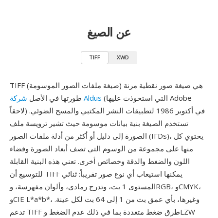
عن الصيغ
TIFF
XWD
TIFF (صيغة ملفات الصور الموسومة) هي صيغة صور نقطية مرنة
(التي استحوذت عليها Adobe
شركة Aldus
طورتها في الأصل
لاحقاً) في أكتوبر 1986 لتطبيقات النشر المكتبي والمسح الضوئي.
تستخدم الصيغة بنية بيانات موسومة حيث تشير ترويسة ملف
الصورة إلى دليل أو أكثر من أدلة ملفات الصور (IFDs)، يحتوي كل
منها على مجموعة من الوسوم التي تصف أبعاد الصورة وفضاء
اللون والضغط والدقة وخصائص أخرى. تعني هذه البنية القابلة
للتوسيع أن TIFF يمكنها استيعاب أي نوع صور تقريباً: ثنائي
المستوى 1 بت، وتدرج رمادي، وألوان مفهرسة، وRGB، وCMYK،
وCIE L*a*b*، وغيرها، بأي عمق بت من 1 إلى 64 بت لكل عينة.
تدعم TIFF طرق ضغط متعددة بما في ذلك عدم الضغط وLZW