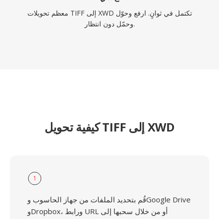
معظم تحويلات TIFF إلى XWD تكتمل في ثوانٍ. ارفع وحوّل
وحمّل دون انتظار.
كيفية تحويل TIFF إلى XWD
1
قُم بتحديد الملفات من جهاز الحاسوب وGoogle Drive
وDropbox، ورابط URL أو من خلال سحبها إلى