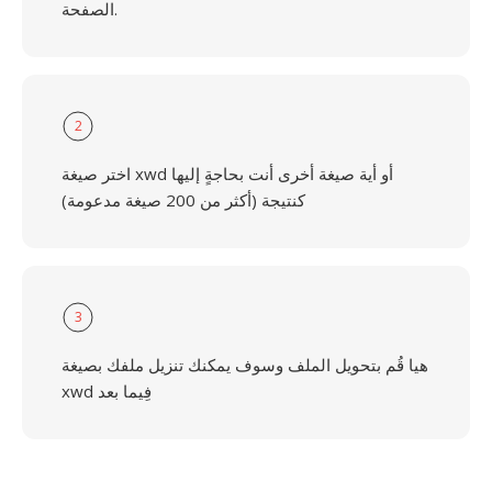
الصفحة.
2
اختر صيغة xwd أو أية صيغة أخرى أنت بحاجةٍ إليها
كنتيجة (أكثر من 200 صيغة مدعومة)
3
هيا قُم بتحويل الملف وسوف يمكنك تنزيل ملفك بصيغة
xwd فِيما بعد