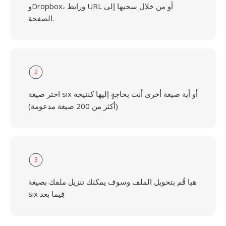
وDropbox، ورابط URL أو من خلال سحبها إلى
الصفحة.
2
اختر صيغة six أو أية صيغة أخرى أنت بحاجةٍ إليها كنتيجة
(أكثر من 200 صيغة مدعومة)
3
هيا قُم بتحويل الملف وسوف يمكنك تنزيل ملفك بصيغة
six فِيما بعد