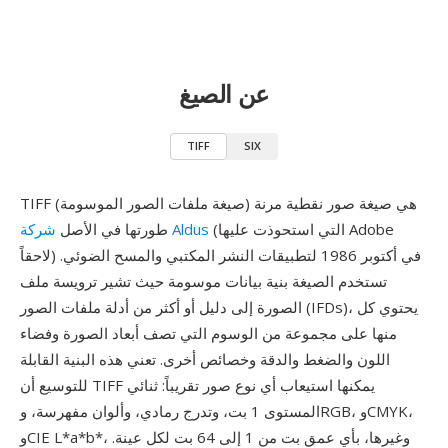
عن الصيغ
TIFF
SIX
TIFF (صيغة ملفات الصور الموسومة) هي صيغة صور نقطية مرنة
(التي استحوذت عليها Adobe
شركة Aldus
طورتها في الأصل
لاحقاً) في أكتوبر 1986 لتطبيقات النشر المكتبي والمسح الضوئي.
تستخدم الصيغة بنية بيانات موسومة حيث تشير ترويسة ملف
الصورة إلى دليل أو أكثر من أدلة ملفات الصور (IFDs)، يحتوي كل
منها على مجموعة من الوسوم التي تصف أبعاد الصورة وفضاء
اللون والضغط والدقة وخصائص أخرى. تعني هذه البنية القابلة
للتوسيع أن TIFF يمكنها استيعاب أي نوع صور تقريباً: ثنائي
المستوى 1 بت، وتدرج رمادي، وألوان مفهرسة، وRGB، وCMYK،
وCIE L*a*b*، وغيرها، بأي عمق بت من 1 إلى 64 بت لكل عينة.