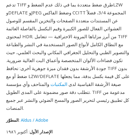
تدعم TIFF طرق ضغط متعددة بما في ذلك عدم الضغط وLZW
وDEFLATE وJPEG وضغط الفاكس CCITT المجموعة 3/4، فضلاً
عن المستندات متعددة الصفحات والتخزين المقسم للوصول
العشوائي الفعال للصور الكبيرة وقيم البكسل بالفاصلة العائمة
لمحتوى HDR. من أبرز مزاياها المرونة الاحترافية — تتعامل TIFF
مع النطاق الكامل لأنواع الصور المستخدمة في النشر والطباعة
والتصوير الطبي والتحليل الجغرافي المكاني والبحث العلمي، حيث
تكون فضاءات الألوان المتخصصة وأعماق البت العالية ضرورية.
جودة الأرشفة بدون فقدان ميزة جوهرية أخرى: تحافظ TIFF بدون
ضغط أو مع LZW/DEFLATE على كل قيمة بكسل بدقة، مما يجعلها
صيغة الأرشفة القياسية لدى
المكتبات
والمتاحف وأي مؤسسة
تتطلب دقة صور مضمونة على المدى الطويل. TIFF مدعومة من
كل تطبيق رئيسي لتحرير الصور والمسح الضوئي والنشر عبر جميع
المنصات.
Aldus / Adobe
:
المطوّر
الإصدار الأول
: أكتوبر ١٩٨٦