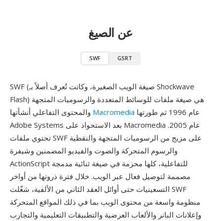
عن الصيغ
SWF
GSRT
SWF (صيغة الويب الصغيرة، وكانت تُعرف أصلاً بـ Shockwave
Flash) هي صيغة ملفات للوسائط المتعددة والرسوميات المتجهة
عام 1996 ثم طورتها
Macromedia
والمحتوى التفاعلي أنشأتها
Adobe Systems بعد الاستحواذ على Macromedia عام 2005.
تحتوي ملفات SWF على مزيج من الرسوميات المتجهة والنقطية
والرسوم المتحركة والصوت والفيديو المضمنين وشيفرة
ActionScript للتفاعلية، كلها محزمة في صيغة ثنائية مدمجة
مصممة لتوصيل فعال عبر الويب. خلال فترة ذروتها من أواخر
التسعينيات حتى أوائل العقد الثاني من الألفية، شغّلت SWF
منظومة واسعة من محتوى الويب بما في ذلك المواقع المتحركة
وإعلانات البانر والألعاب العرضية والتطبيقات التعليمية والتجارب