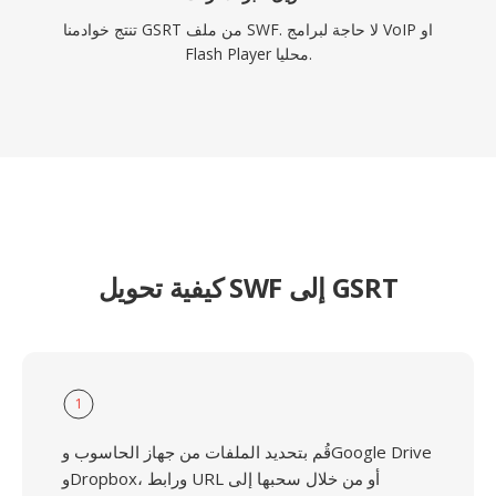
تنتج خوادمنا GSRT من ملف SWF. لا حاجة لبرامج VoIP او
Flash Player محليا.
كيفية تحويل SWF إلى GSRT
1
قُم بتحديد الملفات من جهاز الحاسوب وGoogle Drive
وDropbox، ورابط URL أو من خلال سحبها إلى