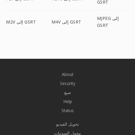
GSRT
MJPEG إلى
M4V إلى GSRT
M2V إلى GSRT
GSRT
About
Security
صيغ
Help
Status
تحويل الفيديو
محول الصوتيات