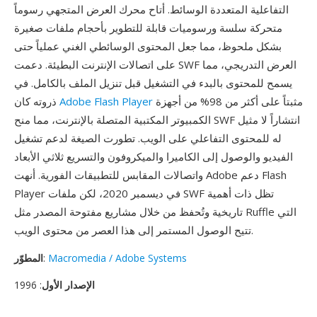
التفاعلية المتعددة الوسائط. أتاح محرك العرض المتجهي رسوماً
متحركة سلسة ورسوميات قابلة للتطوير بأحجام ملفات صغيرة
بشكل ملحوظ، مما جعل المحتوى الوسائطي الغني عملياً حتى
على اتصالات الإنترنت البطيئة. دعمت SWF العرض التدريجي، مما
يسمح للمحتوى بالبدء في التشغيل قبل تنزيل الملف بالكامل. في
مثبتاً على أكثر من 98% من أجهزة
Adobe Flash Player
ذروته كان
الكمبيوتر المكتبية المتصلة بالإنترنت، مما منح SWF انتشاراً لا مثيل
له للمحتوى التفاعلي على الويب. تطورت الصيغة لدعم تشغيل
الفيديو والوصول إلى الكاميرا والميكروفون والتسريع ثلاثي الأبعاد
واتصالات المقابس للتطبيقات الفورية. أنهت Adobe دعم Flash
Player في ديسمبر 2020، لكن ملفات SWF تظل ذات أهمية
تاريخية وتُحفظ من خلال مشاريع مفتوحة المصدر مثل Ruffle التي
تتيح الوصول المستمر إلى هذا العصر من محتوى الويب.
Macromedia / Adobe Systems
:
المطوّر
الإصدار الأول
: 1996