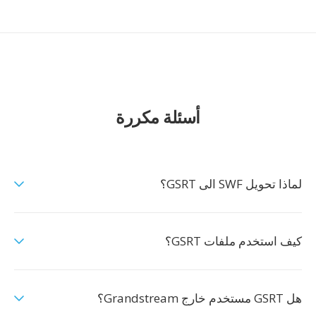
أسئلة مكررة
لماذا تحويل SWF الى GSRT؟
كيف استخدم ملفات GSRT؟
هل GSRT مستخدم خارج Grandstream؟