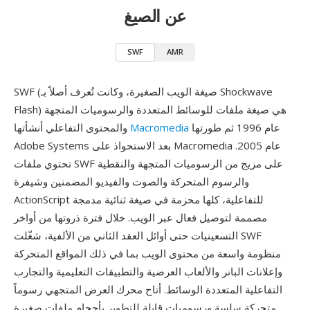
عن الصيغ
SWF
AMR
SWF (صيغة الويب الصغيرة، وكانت تُعرف أصلاً بـ Shockwave
Flash) هي صيغة ملفات للوسائط المتعددة والرسوميات المتجهة
عام 1996 ثم طورتها
Macromedia
والمحتوى التفاعلي أنشأتها
Adobe Systems بعد الاستحواذ على Macromedia عام 2005.
تحتوي ملفات SWF على مزيج من الرسوميات المتجهة والنقطية
والرسوم المتحركة والصوت والفيديو المضمنين وشيفرة
ActionScript للتفاعلية، كلها محزمة في صيغة ثنائية مدمجة
مصممة لتوصيل فعال عبر الويب. خلال فترة ذروتها من أواخر
التسعينيات حتى أوائل العقد الثاني من الألفية، شغّلت SWF
منظومة واسعة من محتوى الويب بما في ذلك المواقع المتحركة
وإعلانات البانر والألعاب العرضية والتطبيقات التعليمية والتجارب
التفاعلية المتعددة الوسائط. أتاح محرك العرض المتجهي رسوماً
متحركة سلسة ورسوميات قابلة للتطوير بأحجام ملفات صغيرة