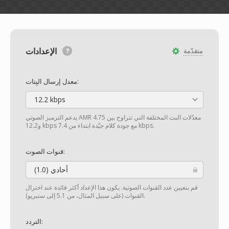
الإعدادات
متقدّمة
معدل إرسال البِتات:
12.2 kbps
يدعم الترميز الصوتي AMR معدّلات البت المختلفة التي تتراوح بين 4.75
و12.2 kbps مع جودة كلام جيّدة ابتداء من 7.4 kbps.
قنوات الصوت:
أحادي (1.0)
قم بتعيين عدد القنوات الصوتية. يكون هذا الإعداد أكثر فائدة عند اختزال
القنوات (على سبيل المثال، من 5.1 إلى ستيريو).
التردد: