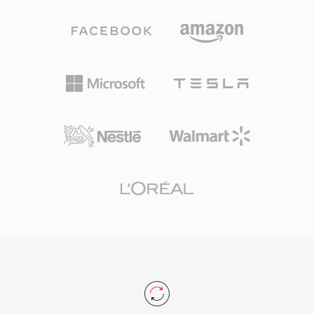
أجهزة الكمبيوتر المكتبية المتصلة بالإنترنت، مما منح
مواصفات 3GPP وتمثل أحد أكثر مرمّزات الصوت
SWF انتشاراً لا مثيل له للمحتوى التفاعلي على الويب.
انتشاراً عالمياً، حيث تُستخدم في مليارات المكالمات
تطورت الصيغة لدعم تشغيل الفيديو والوصول إلى
المحمولة. المزية الرئيسية هي كفاءة الضغط: دقيقة
الكاميرا والميكروفون والتسريع ثلاثي الأبعاد واتصالات
واحدة من صوت AMR بسرعة 12.2 كيلوبت/ثانية
المقابس للتطبيقات الفورية. أنهت Adobe دعم Flash
تشغل نحو 90 كيلوبايت فقط، وهو أمر عملي
Player في ديسمبر 2020، لكن ملفات SWF تظل ذات
للمذكرات الصوتية والبريد الصوتي ورسائل الوسائط
أهمية تاريخية وتُحفظ من خلال مشاريع مفتوحة
المتعددة على الشبكات محدودة النطاق الترددي. ومن
المصدر مثل Ruffle التي تتيح الوصول المستمر إلى
فوائده أيضاً الكشف المدمج عن النشاط الصوتي وتوليد
هذا العصر من محتوى الويب.
ضوضاء الراحة، مما يقلل البث أثناء الصمت. رغم أن
AMR غير مناسب للموسيقى بسبب نطاقه الترددي
الضيق (300-3400 هرتز)، إلا أنه يتفوق في توصيل
كلام مفهوم في ظروف شبكية صعبة.