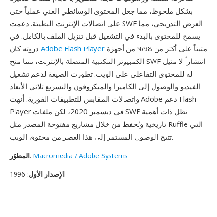
بشكل ملحوظ، مما جعل المحتوى الوسائطي الغني عملياً حتى
على اتصالات الإنترنت البطيئة. دعمت SWF العرض التدريجي، مما
يسمح للمحتوى بالبدء في التشغيل قبل تنزيل الملف بالكامل. في
مثبتاً على أكثر من 98% من أجهزة
Adobe Flash Player
ذروته كان
الكمبيوتر المكتبية المتصلة بالإنترنت، مما منح SWF انتشاراً لا مثيل
له للمحتوى التفاعلي على الويب. تطورت الصيغة لدعم تشغيل
الفيديو والوصول إلى الكاميرا والميكروفون والتسريع ثلاثي الأبعاد
واتصالات المقابس للتطبيقات الفورية. أنهت Adobe دعم Flash
Player في ديسمبر 2020، لكن ملفات SWF تظل ذات أهمية
تاريخية وتُحفظ من خلال مشاريع مفتوحة المصدر مثل Ruffle التي
تتيح الوصول المستمر إلى هذا العصر من محتوى الويب.
Macromedia / Adobe Systems
:
المطوّر
الإصدار الأول
: 1996