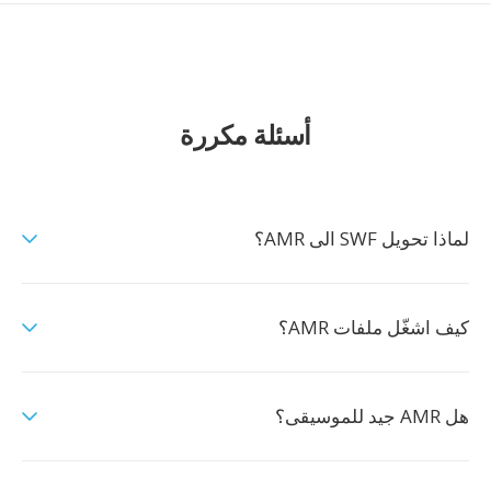
أسئلة مكررة
لماذا تحويل SWF الى AMR؟
كيف اشغّل ملفات AMR؟
هل AMR جيد للموسيقى؟