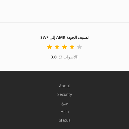
SWF إلى AMR تصنيف الجودة
(3 الأصوات)
3.8
About
Security
صيغ
Help
Status