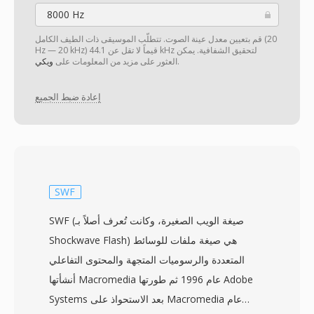
8000 Hz
قم بتعيين معدل عينة الصوت. تتطلّب الموسيقى ذات الطيف الكامل (20
Hz — 20 kHz) قيماً لا تقل عن 44.1 kHz لتحقيق الشفافية. يمكن
.
العثور على مزيد من المعلومات على
ويكي
إعادة ضبط الجميع
SWF
SWF (صيغة الويب الصغيرة، وكانت تُعرف أصلاً بـ
Shockwave Flash) هي صيغة ملفات للوسائط
المتعددة والرسوميات المتجهة والمحتوى التفاعلي
أنشأتها Macromedia عام 1996 ثم طورتها Adobe
Systems بعد الاستحواذ على Macromedia عام