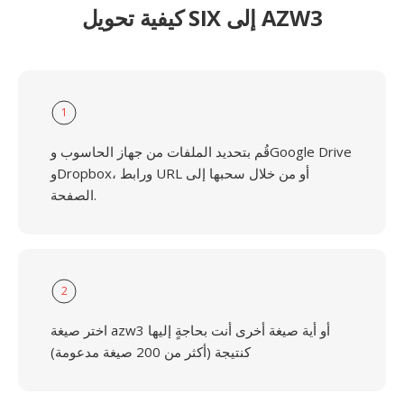
كيفية تحويل SIX إلى AZW3
1
قُم بتحديد الملفات من جهاز الحاسوب وGoogle Drive
وDropbox، ورابط URL أو من خلال سحبها إلى
الصفحة.
2
اختر صيغة azw3 أو أية صيغة أخرى أنت بحاجةٍ إليها
كنتيجة (أكثر من 200 صيغة مدعومة)