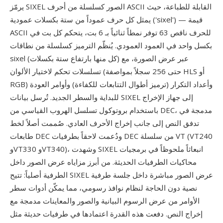
يرمّز SIXEL الصور كسلسلة من أحرف ASCII القابلة للطباعة، حيث
يمثل كل حرف عموداً من ستة بكسلات عمودية ('sixel') — قيمة
ASCII للحرف ناقص 63 توفر نمطاً ثنائياً بـ 6 بت، يتحكم كل بت في
بكسل واحد في العمود العمودي. يُنظّم الترميز كسلسلة من نطاقات
sixel (كل منها بارتفاع ستة بكسلات) عبر عرض الصورة، مع
تسلسلات تحكم لاختيار الألوان (حتى 256 سجلاً بمواصفة HLS أو
RGB) وأعداد التكرار (ترميز أطوال التتابعات للكفاءة) وأوامر العودة
للبداية والسطر الجديد. تُرسل بيانات SIXEL إلى جهاز الإخراج
باستخدام بروتوكول تسلسل الهروب القياسي من DEC، مدمجة في
تدفق النص إلى جانب إخراج الأحرف العادي. صُممت أصلاً لخط
طابعات DEC ودُعمت لاحقاً بطرفيات DEC من سلسلة VT (VT240
وVT330 وVT340)، وشهدت SIXEL انبعاثاً ملحوظاً في برمجيات
محاكيات الطرفيات الحديثة. من أبرز مزاياه عرض الصور داخل
الطرفية أصلياً: تتيح SIXEL عرض الصور مباشرة داخل جلسة طرفية
نصية دون الحاجة لنظام نوافذ رسومي، مما يمكّن أدوات سطر
الأوامر من عرض الرسوم البيانية والصور والمعاينات مدمجة مع
إخراج النص. دفعت هذه القدرة اعتمادها في طرفيات حديثة مثل