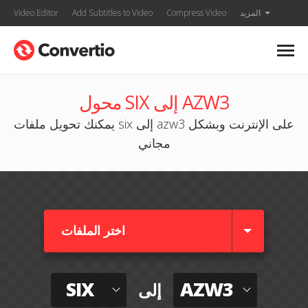
المزيد
Compress Video
Add Subtitles to Video
Video Editor
محول SIX إلى AZW3
يمكنك تحويل ملفات six إلى azw3 على الإنترنت وبشكل
مجاني
اختر الملفات
SIX
AZW3
إلى