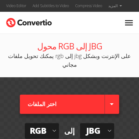
المزيد
Compress Video
Add Subtitles to Video
Video Editor
محول RGB إلى JBG
يمكنك تحويل ملفات rgb إلى jbg على الإنترنت وبشكل
مجاني
اختر الملفات
RGB
JBG
إلى