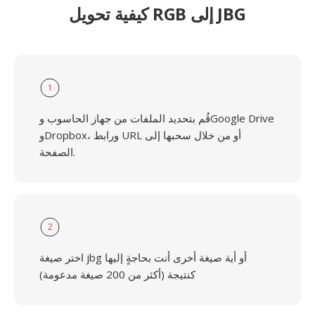
كيفية تحويل RGB إلى JBG
1
قُم بتحديد الملفات من جهاز الحاسوب وGoogle Drive
وDropbox، ورابط URL أو من خلال سحبها إلى
الصفحة.
2
اختر صيغة jbg أو أية صيغة أخرى أنت بحاجةٍ إليها
كنتيجة (أكثر من 200 صيغة مدعومة)