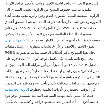
(في وضع 8 بت) — واحد لشدة الأحمر وواحد للأخضر وواحد للأزرق
— مكتوبة بترتيب خطوط المسح من الزاوية العلوية اليسرى إلى
الزاوية السفلية اليمنى للصورة. لعدم وجود رأس، يجب تحديد أبعاد
الصورة وعمق البت خارجياً عند قراءة الملف. يدعم التنسيق أعماق
بت متعددة: 8 بت (0-255 لكل قناة) و16 بت (0-65535 لكل قناة)
ومتغيرات النقطة العائمة، مع كون 8 بت الأكثر شيوعاً. يعكس
نفسه كيفية إنتاج أجهزة العرض للألوان — بمزج
نموذج ألوان RGB
الضوء الأحمر والأخضر والأزرق بشدات متفاوتة — وتمثل ملفات
RGB الخام هذا النموذج بأكثر أشكاله الرقمية مباشرة. بقنوات 8
بت، ينتج ثلاثة بايتات لكل بكسل لوحة ألوان 24 بت قادرة على
تمثيل 16,777,216 لوناً مميزاً. من أبرز مزاياه المعالجة بدون أي
حمل إضافي: بدون رؤوس أو ضغط يحتاج تحليلاً، يمكن تعيين بيانات
RGB الخام في الذاكرة مباشرة أو تغذيتها لأنسجة وحدة الرسومات
أو توجيهها بين مراحل المعالجة بأدنى تأخير — وهو قيّم في التصوير
في الوقت الحقيقي والأدوات العلمية وخطوط
الرؤية الحاسوبية
حيث كل ميلي ثانية مهمة. البساطة الشاملة للتنسيق توفر قوة
عملية أخرى — أي لغة برمجة تستطيع قراءة أو كتابة بيانات بكسل