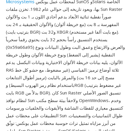
لمحطات عمل يونكس SunOS وSolaris الخاصة
Microsystems
بها، ويعود تاريخه إلى حوالي عام 1982. تخزن ملفات Sun Raster
صوراً نقطية ثنائية الأبعاد بدعم أحادي اللون بـ 1 بت والألوان
المفهرسة بـ 8 بت (مع خريطة ألوان) والألوان الحقيقية بـ 24 بت
(بترتيب بايت BGR) و32 بت XBGR (مع بايت ألفا غير مستخدم).
يستخدم التنسيق رأساً بحجم 32 بايت يحتوي رقماً سحرياً
(0x59a66a95) والعرض والارتفاع وعمق البت وطول البيانات ونوع
النقطية (يشير إلى الضغط) ونوع خريطة الألوان وطول خريطة
الألوان، يليه بيانات خريطة الألوان الاختيارية وبيانات البكسل. يدعم
RAS ثلاثة أوضاع ترميز: القياسي (غير مضغوط، مع حشو كل خط
مسح إلى حد 16 بت) والمرمّز بالبايت (ترميز أطوال التتابعات
باستخدام نظام رمز الهروب البسيط) وRGB (غير مضغوط بترتيب
بايت RGB بدلاً من BGR). كان Sun Raster تنسيق الصور الأصلي
لنظام نوافذ Sun ولاحقاً بيئة سطح مكتب OpenWindows، وخدم
كتنسيق معياري للقطات الشاشة والأيقونات والخلفيات ورسومات
التطبيقات على محطات عمل Sun طوال الثمانينيات والتسعينيات.
من أبرز مزاياه تمثيل تراث حوسبة محطات عمل يونكس: توثّق
ملفات Sun Raster من حقبة SunOS/Solaris الثقافة البصرية