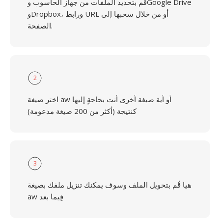
قُم بتحديد الملفات من جهاز الحاسوب وGoogle Drive
وDropbox، ورابط URL أو من خلال سحبها إلى
الصفحة.
2
اختر صيغة aw أو أية صيغة أخرى أنت بحاجةٍ إليها
كنتيجة (أكثر من 200 صيغة مدعومة)
3
هيا قُم بتحويل الملف وسوف يمكنك تنزيل ملفك بصيغة
aw فِيما بعد