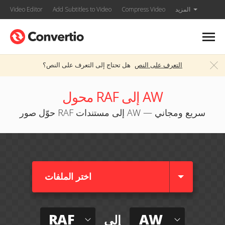
المزيد
Compress Video
Add Subtitles to Video
Video Editor
التعرف على النص
هل تحتاج إلى التعرف على النص؟
محول RAF إلى AW
حوّل صور RAF إلى مستندات AW — سريع ومجاني
اختر الملفات
RAF
AW
إلى