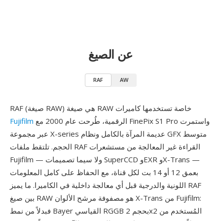
عن الصيغ
RAF
AW
RAF (صيغة RAW) هي صيغة RAW خاصة تستخدمها كاميرات
الرقمية، طُرحت عام 2000 مع FinePix S1 Pro واستمرت
Fujifilm
عبر مجموعة X-series عديمة المرآة بالكامل ونظام GFX متوسط
الحجم. تلتقط ملفات RAF القراءة غير المعالجة من مستشعرات
Fujifilm — ولا سيما تصميمات SuperCCD وEXR وX-Trans —
بعمق 12 أو 14 بت لكل قناة، مع الحفاظ على كامل المعلومات
اللونية والدرجية قبل أي معالجة داخلية في الكاميرا. ما يميز RAF
بين صيغ RAW هو مصفوفة مرشح الألوان X-Trans من Fujifilm:
فبدلاً من نمط Bayer القياسي RGGB بحجم 2x2 المُستخدم من