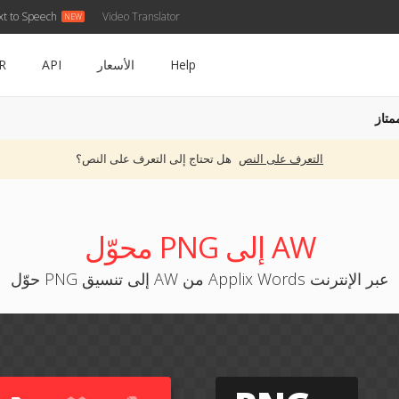
xt to Speech
Video Translator
Help
الأسعار
API
R
متاز
التعرف على النص
هل تحتاج إلى التعرف على النص؟
محوّل PNG إلى AW
حوّل PNG إلى تنسيق AW من Applix Words عبر الإنترنت