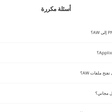
أسئلة مكررة
تفتح ملفات AW؟
ل مجاني؟