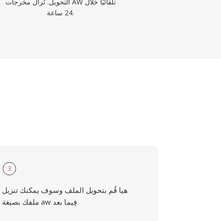
التحويل. تُزال مخرجات AW تلقائيًا خلال
24 ساعة.
3
هيا قُم بتحويل الملف وسوف يمكنك تنزيل
ملفك بصيغة aw فِيما بعد