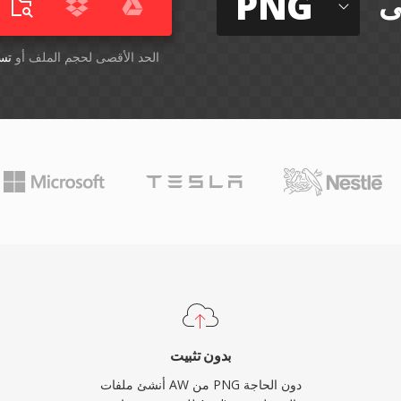
PNG
ى
أسقِط الملفات هنا. 1 GB الحد الأقصى لحجم الملف أو
تس
بدون تثبيت
أنشئ ملفات AW من PNG دون الحاجة