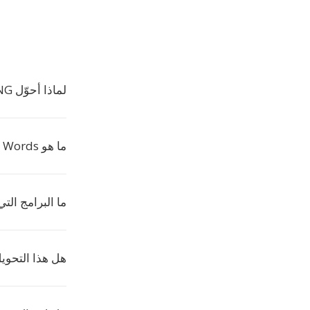
لماذا أحوّل PNG إلى AW؟
ما هو Applix Words؟
ما البرامج التي 
هل هذا التحوي