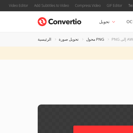
Video Editor
Add Subtitles to Video
Compress Video
GIF Editor
Te
OC
تحويل
PNG إلى AW
محول PNG
تحويل صورة
الرئيسية