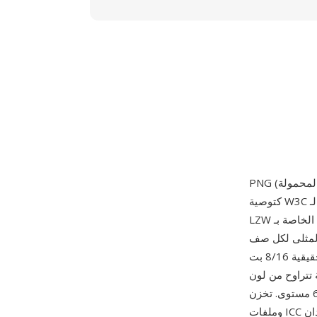
كتوصية W3C في 1 أكتوبر 1996، أُنشئت كبديل خالٍ من براءات الاختراع لـ GIF بعد جدل براءة اختراع
LZW الخاصة بـ Unisys. تستخدم PNG سلسلة ضغط من مرحلتين: مرشح تنبؤ يختار المعالجة المسبقة
 لكل صف (بدون، أو طرح، أو أعلى، أو متوسط، أو Paeth)، ثم ضغط DEFLATE يرمز البيانات
المفلترة. تدعم الصيغة أنماط ألوان غنية — تدرج رمادي بعمق 1/2/4/8/16 بت، وألوان حقيقية 8/16 بت
ألفا اختيارية تتراوح من لون
شفاف واحد إلى قناة ألفا كاملة لكل بكسل بـ 256 أو 65536 مستوى. تخزن PNG أيضاً تصحيح جاما
وملفات ICC اللونية والبيانات الوصفية النصية ولون الخلفية المقترح. من أبرز مزاياها الضغط بدون فقدان