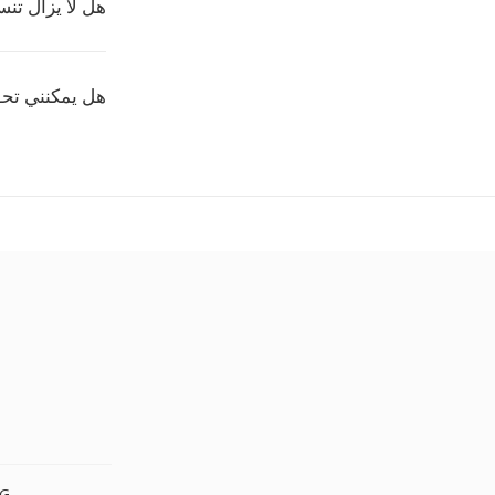
هل لا يزال تنسيق AW مست
هل يمكنني تحويل AW إلى تنسيق
G
PNG