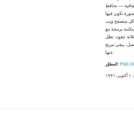
 كل بكسل بدقة مع دعم حواف شبه شفافة ناعمة، مما يجعلها الصيغة
ورة تكون فيها
ل كل متصفح ويب
غة متانة ملحوظة — فبعد ما يقرب من
ة بدون فقدان والشفافية الكاملة والانتشار المطلق عليها لا غنى
عنها.
PNG De
:
المطوّر
: ١ أكتوبر، ١٩٩٦