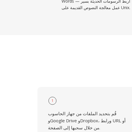
Words — اربط الرسومات الحديثة بسير
عمل معالجة النصوص القديمة على Unix.
1
قُم بتحديد الملفات من جهاز الحاسوب
وGoogle Drive وDropbox، ورابط URL أو
من خلال سحبها إلى الصفحة.