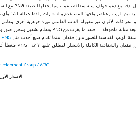
مع الشفافية — تحافظ PNG على
لرسوم الويب وعناصر واجهة المستخدم والشعارات ولقطات الشاشة وأي ص
 انحرافات الألوان غير مقبولة. الدعم العالمي ميزة جوهرية أخرى: يتعام
ونظام تشغيل ومحرر صور ومكتبة برمجة مع PNG أصلياً. أثبتت الصي
صيغة الويب القياسية للصور بدون فقدان. بينما تقدم صيغ أحدث مثل WebP وAVIF
PNG
ثلاثة عقود، تظل
ضغطاً أفضل، يبقي مزيج PNG من الجود
velopment Group / W3C
الإصدار الأول