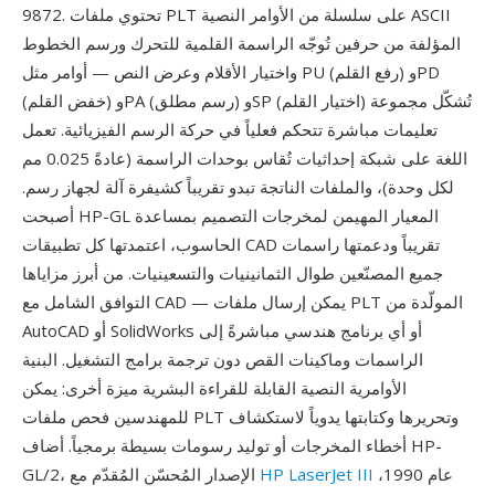
9872. تحتوي ملفات PLT على سلسلة من الأوامر النصية ASCII
المؤلفة من حرفين تُوجّه الراسمة القلمية للتحرك ورسم الخطوط
واختيار الأقلام وعرض النص — أوامر مثل PU (رفع القلم) وPD
(خفض القلم) وPA (رسم مطلق) وSP (اختيار القلم) تُشكّل مجموعة
تعليمات مباشرة تتحكم فعلياً في حركة الرسم الفيزيائية. تعمل
اللغة على شبكة إحداثيات تُقاس بوحدات الراسمة (عادةً 0.025 مم
لكل وحدة)، والملفات الناتجة تبدو تقريباً كشيفرة آلة لجهاز رسم.
أصبحت HP-GL المعيار المهيمن لمخرجات التصميم بمساعدة
الحاسوب، اعتمدتها كل تطبيقات CAD تقريباً ودعمتها راسمات
جميع المصنّعين طوال الثمانينيات والتسعينيات. من أبرز مزاياها
التوافق الشامل مع CAD — يمكن إرسال ملفات PLT المولّدة من
AutoCAD أو SolidWorks أو أي برنامج هندسي مباشرةً إلى
الراسمات وماكينات القص دون ترجمة برامج التشغيل. البنية
الأوامرية النصية القابلة للقراءة البشرية ميزة أخرى: يمكن
للمهندسين فحص ملفات PLT وتحريرها وكتابتها يدوياً لاستكشاف
أخطاء المخرجات أو توليد رسومات بسيطة برمجياً. أضاف HP-
عام 1990،
HP LaserJet III
GL/2، الإصدار المُحسّن المُقدّم مع